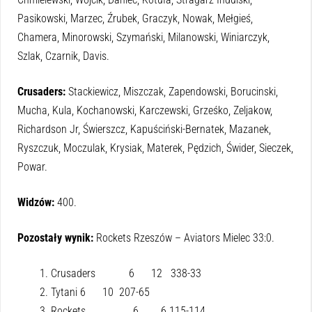
Pasikowski, Marzec, Źrubek, Graczyk, Nowak, Mełgieś,
Chamera, Minorowski, Szymański, Milanowski, Winiarczyk,
Szlak, Czarnik, Davis.
Crusaders:
Stackiewicz, Miszczak, Zapendowski, Borucinski,
Mucha, Kula, Kochanowski, Karczewski, Grześko, Zeljakow,
Richardson Jr, Świerszcz, Kapuściński-Bernatek, Mazanek,
Ryszczuk, Moczulak, Krysiak, Materek, Pędzich, Świder, Sieczek,
Powar.
Widzów:
400.
Pozostały wynik:
Rockets Rzeszów – Aviators Mielec 33:0.
Crusaders 6 12 338-33
Tytani 6 10 207-65
Rockets 6 6 115-114