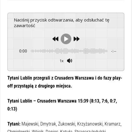
Naciśnij przycisk odtwarzania, aby odsłuchać tę
zawartość
0:00
-:--
1x
Powered By
GSpeech
Tytani Lublin przegrali z Crusaders Warszawa i do fazy play-
off przystąpią z drugiego miejsca.
Tytani Lublin – Crusaders Warszawa 15:39 (8:13, 7:6, 0:7,
0:13)
Tytani:
Majewski, Dmytrak, Żukowski, Krzyżanowski, Kramarz,
Chmielewski, Wójcik, Daniec, Kotuła, Stragarz-Indulski,