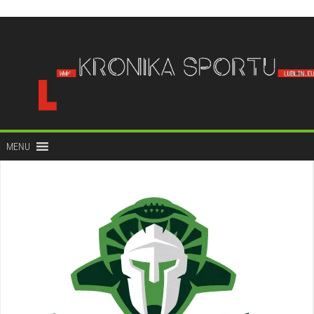
do
treści
MENU