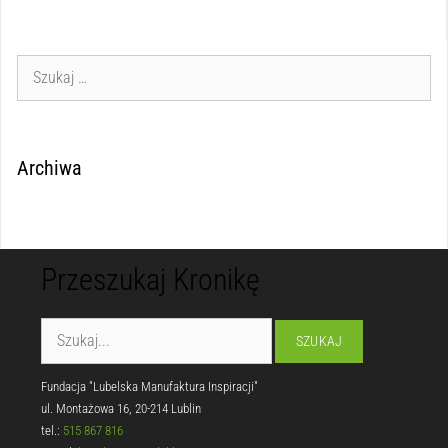
Archiwa
Przeszukaj Kronikę
Fundacja "Lubelska Manufaktura Inspiracji"
ul. Montażowa 16, 20-214 Lublin
tel.:
515 867 816