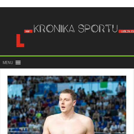
do
treści
MENU