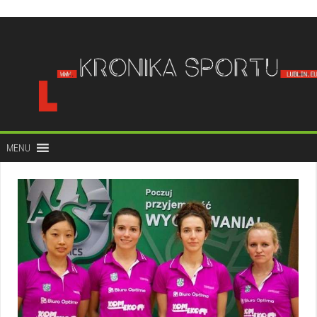
do
treści
MENU