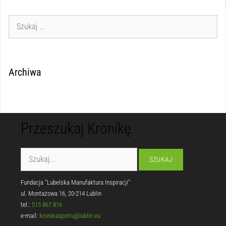
Archiwa
Przeszukaj Kronikę
Fundacja "Lubelska Manufaktura Inspiracji"
ul. Montażowa 16, 20-214 Lublin
tel.:
515 867 816
e-mail:
kronikasportu@lublin.eu