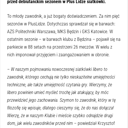
przed debiutanckim sezonem w Plus Lidze siatkówki.
To młody zawodnik, a już bogaty doświadczeniem. Za nim pięć
sezonów w PlusLidze. Dotychczas sprawdzał się w barwach:
AZS Politechniki Warszawa, MKS Będzin i GKS Katowice. W
ostatnim sezonie – w barwach klubu z Będzina – pojawił się na
parkiecie w 88 setach na przestrzeni 26 meczów. W wielu z
nich imponował przyjęciem i zaangażowaniem w obronie.
–
W naszym pojmowaniu nowoczesnej siatkówki libero to
zawodnik, którego cechują nie tylko nieskazitelne umiejętności
techniczne, ale także umiejętność czytania gry. Wierzymy, że
libero powinien umieć myśleć trochę jak atakujący, by móc
przewidzieć jego zachowania. Szymon to zawodnik, który w tę
filozofię się wpisuje, dlatego cieszymy się, że do nas dołącza!
Wierzę, że w naszym Klubie i mieście szybko odnajdzie drugi
dom, jak wielu zawodników przed nim
– powiedział Krzysztof