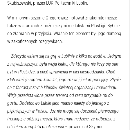
Skubiszewski, prezes LUK Politechniki Lublin.
W minionym sezonie Gregorowicz notował znakomite mecze
także w starciach z późniejszymi medalistami PlusLigi. Był nie
do złamania w przyjęciu. Właśnie ten element był jego domeną
w zakończonych rozgrywkach.
–
Zdecydowałem się na grę w Lublinie z kilku powodów. Jednym
z najważniejszych była wizja klubu, dla którego nie liczy się sam
byt w PlusLidze, a chęć sprawienia w niej niespodzianki. Choć
Klub istnieje raptem kilka lat, jego rozwój jest imponujący. Słynie
on z fantastycznych kibiców, świetnej organizacji i marketingu.
Wizja przedstawiona przez trenera od razu przypadła mi do
gustu. Dodatkowo Lublin jako miasto należy do jednego z
piękniejszych w Polsce. Już nie mogę się doczekać pierwszego
treningu, a później meczu, który mam nadzieje, że odbędzie z
udziałem kompletu publiczności
– powiedział Szymon