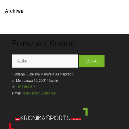
Archiwa
Przeszukaj Kronikę
Fundacja "Lubelska Manufaktura Inspiracji"
ul. Montażowa 16, 20-214 Lublin
tel.:
515 867 816
e-mail:
kronikasportu@lublin.eu