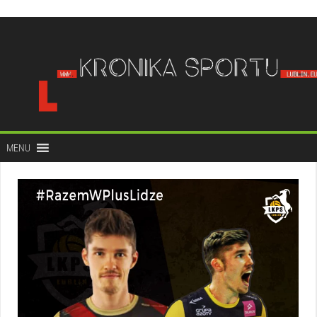
do
treści
MENU