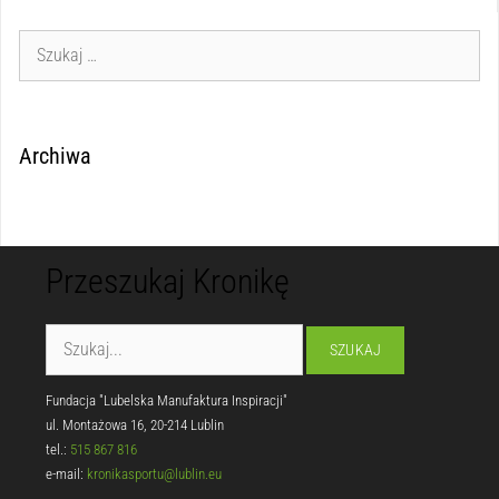
Archiwa
Przeszukaj Kronikę
Fundacja "Lubelska Manufaktura Inspiracji"
ul. Montażowa 16, 20-214 Lublin
tel.:
515 867 816
e-mail:
kronikasportu@lublin.eu