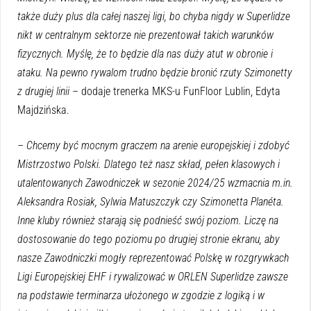
także duży plus dla całej naszej ligi, bo chyba nigdy w Superlidze
nikt w centralnym sektorze nie prezentował takich warunków
fizycznych. Myślę, że to będzie dla nas duży atut w obronie i
ataku. Na pewno rywalom trudno będzie bronić rzuty Szimonetty
z drugiej linii –
dodaje trenerka MKS-u FunFloor Lublin, Edyta
Majdzińska.
– Chcemy być mocnym graczem na arenie europejskiej i zdobyć
Mistrzostwo Polski. Dlatego też nasz skład, pełen klasowych i
utalentowanych Zawodniczek w sezonie 2024/25 wzmacnia m.in.
Aleksandra Rosiak, Sylwia Matuszczyk czy Szimonetta Planéta.
Inne kluby również starają się podnieść swój poziom. Liczę na
dostosowanie do tego poziomu po drugiej stronie ekranu, aby
nasze Zawodniczki mogły reprezentować Polskę w rozgrywkach
Ligi Europejskiej EHF i rywalizować w ORLEN Superlidze zawsze
na podstawie terminarza ułożonego w zgodzie z logiką i w