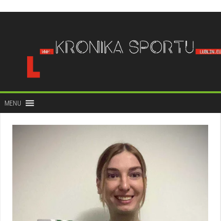
do
treści
MENU