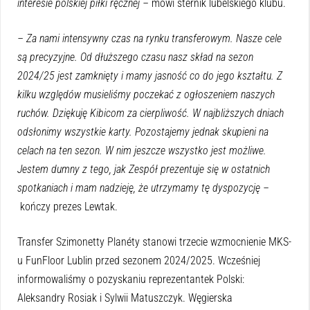
interesie polskiej piłki ręcznej –
mówi sternik lubelskiego klubu.
– Za nami intensywny czas na rynku transferowym. Nasze cele
są precyzyjne. Od dłuższego czasu nasz skład na sezon
2024/25 jest zamknięty i mamy jasność co do jego kształtu. Z
kilku względów musieliśmy poczekać z ogłoszeniem naszych
ruchów. Dziękuję Kibicom za cierpliwość. W najbliższych dniach
odsłonimy wszystkie karty. Pozostajemy jednak skupieni na
celach na ten sezon. W nim jeszcze wszystko jest możliwe.
Jestem dumny z tego, jak Zespół prezentuje się w ostatnich
spotkaniach i mam nadzieję, że utrzymamy tę dyspozycję –
kończy prezes Lewtak.
Transfer Szimonetty Planéty stanowi trzecie wzmocnienie MKS-
u FunFloor Lublin przed sezonem 2024/2025. Wcześniej
informowaliśmy o pozyskaniu reprezentantek Polski:
Aleksandry Rosiak i Sylwii Matuszczyk. Węgierska