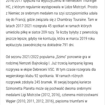
2016/2017 spędziła na wypożyczeniu w niemieckim Thüringer
HC, z którym regularnie występowała w Lidze Mistrzyń. Prosto
z Niemiec ze srebrnym medalem na szyi szczypiornistka udała
się do Francji, gdzie związała się z Chambray Touraine. Tam w
latach 2017-2021 rozegrała 45 spotkań w ramach których
umieściła piłkę w siatce 209 razy. Te liczby byłyby z pewnością
jeszcze lepsze, gdyby nie kontuzja, która w marcu 2019 roku
wykluczyła zawodniczkę na dokładnie 791 dni.
Od sezonu 2021/2022 popularna „Szimo” ponownie gra w
rodzimej Nemzeti Bajnokság I. Już trzecią kampanię ligową
rozgrywa w ekipie Debreceni VSC. W tym czasie rozegrała dla
węgierskiego klubu 92 spotkania. W ramach różnych
rozgrywek zdobyła 245 bramek. W swojej bogatej karierze
Szimonetta Planéta może się pochwalić dwoma srebrnymi
medalami Ligi Mistrzów (2012, 2016), czterema mistrzostwami
Węgier (2010, 2011, 2012, 2016), pięcioma triumfami w