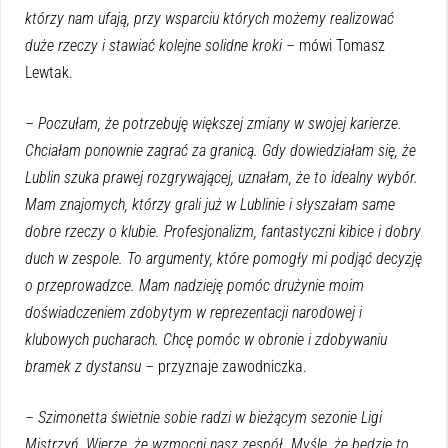
którzy nam ufają, przy wsparciu których możemy realizować
duże rzeczy i stawiać kolejne solidne kroki –
mówi Tomasz
Lewtak.
– Poczułam, że potrzebuję większej zmiany w swojej karierze.
Chciałam ponownie zagrać za granicą. Gdy dowiedziałam się, że
Lublin szuka prawej rozgrywającej, uznałam, że to idealny wybór.
Mam znajomych, którzy grali już w Lublinie i słyszałam same
dobre rzeczy o klubie. Profesjonalizm, fantastyczni kibice i dobry
duch w zespole. To argumenty, które pomogły mi podjąć decyzję
o przeprowadzce. Mam nadzieję pomóc drużynie moim
doświadczeniem zdobytym w reprezentacji narodowej i
klubowych pucharach. Chcę pomóc w obronie i zdobywaniu
bramek z dystansu –
przyznaje zawodniczka.
– Szimonetta świetnie sobie radzi w bieżącym sezonie Ligi
Mistrzyń. Wierzę, że wzmocni nasz zespół. Myślę, że będzie to