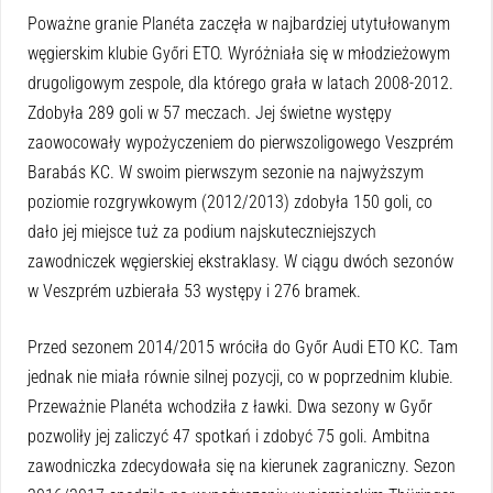
Poważne granie Planéta zaczęła w najbardziej utytułowanym
węgierskim klubie Győri ETO. Wyróżniała się w młodzieżowym
drugoligowym zespole, dla którego grała w latach 2008-2012.
Zdobyła 289 goli w 57 meczach. Jej świetne występy
zaowocowały wypożyczeniem do pierwszoligowego Veszprém
Barabás KC. W swoim pierwszym sezonie na najwyższym
poziomie rozgrywkowym (2012/2013) zdobyła 150 goli, co
dało jej miejsce tuż za podium najskuteczniejszych
zawodniczek węgierskiej ekstraklasy. W ciągu dwóch sezonów
w Veszprém uzbierała 53 występy i 276 bramek.
Przed sezonem 2014/2015 wróciła do Győr Audi ETO KC. Tam
jednak nie miała równie silnej pozycji, co w poprzednim klubie.
Przeważnie Planéta wchodziła z ławki. Dwa sezony w Győr
pozwoliły jej zaliczyć 47 spotkań i zdobyć 75 goli. Ambitna
zawodniczka zdecydowała się na kierunek zagraniczny. Sezon