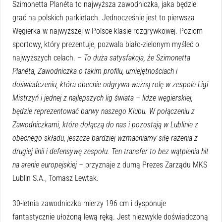
Szimonetta Planéta to najwyższa zawodniczka, jaka będzie
grać na polskich parkietach. Jednocześnie jest to pierwsza
Węgierka w najwyższej w Polsce klasie rozgrywkowej. Poziom
sportowy, który prezentuje, pozwala biało-zielonym myśleć o
najwyższych celach.
– To duża satysfakcja, że Szimonetta
Planéta, Zawodniczka o takim profilu, umiejętnościach i
doświadczeniu, która obecnie odgrywa ważną rolę w zespole Ligi
Mistrzyń i jednej z najlepszych lig świata – lidze węgierskiej,
będzie reprezentować barwy naszego Klubu. W połączeniu z
Zawodniczkami, które dołączą do nas i pozostają w Lublinie z
obecnego składu, jeszcze bardziej wzmacniamy siłę rażenia z
drugiej linii i defensywę zespołu. Ten transfer to bez wątpienia hit
na arenie europejskiej –
przyznaje z dumą Prezes Zarządu MKS
Lublin S.A., Tomasz Lewtak.
30-letnia zawodniczka mierzy 196 cm i dysponuje
fantastycznie ułożoną lewą ręką. Jest niezwykle doświadczoną