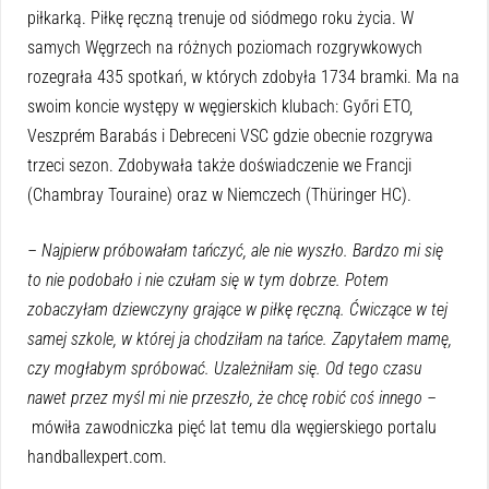
piłkarką. Piłkę ręczną trenuje od siódmego roku życia. W
samych Węgrzech na różnych poziomach rozgrywkowych
rozegrała 435 spotkań, w których zdobyła 1734 bramki. Ma na
swoim koncie występy w węgierskich klubach: Győri ETO,
Veszprém Barabás i Debreceni VSC gdzie obecnie rozgrywa
trzeci sezon. Zdobywała także doświadczenie we Francji
(Chambray Touraine) oraz w Niemczech (Thüringer HC).
– Najpierw próbowałam tańczyć, ale nie wyszło. Bardzo mi się
to nie podobało i nie czułam się w tym dobrze. Potem
zobaczyłam dziewczyny grające w piłkę ręczną. Ćwiczące w tej
samej szkole, w której ja chodziłam na tańce. Zapytałem mamę,
czy mogłabym spróbować. Uzależniłam się. Od tego czasu
nawet przez myśl mi nie przeszło, że chcę robić coś innego –
mówiła zawodniczka pięć lat temu dla węgierskiego portalu
handballexpert.com.