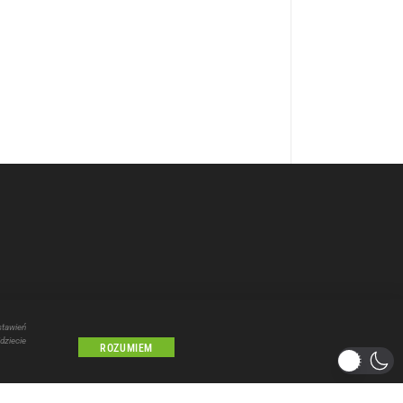
stawień
dziecie
ROZUMIEM