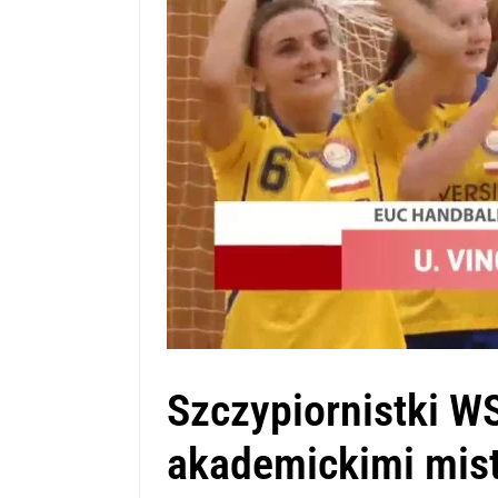
Szczypiornistki W
akademickimi mist