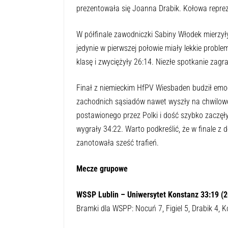
prezentowała się Joanna Drabik. Kołowa reprez
W półfinale zawodniczki Sabiny Włodek mierzyły
jedynie w pierwszej połowie miały lekkie proble
klasę i zwyciężyły 26:14. Niezłe spotkanie zag
Finał z niemieckim HfPV Wiesbaden budził emocj
zachodnich sąsiadów nawet wyszły na chwilow
postawionego przez Polki i dość szybko zaczęł
wygrały 34:22. Warto podkreślić, że w finale z 
zanotowała sześć trafień.
Mecze grupowe
WSSP Lublin – Uniwersytet Konstanz 33:19 (2
Bramki dla WSPP: Nocuń 7, Figiel 5, Drabik 4, 