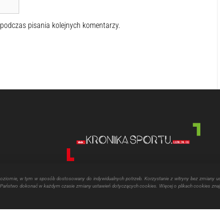
 podczas pisania kolejnych komentarzy.
poziomie, w tym w sposób dostosowany do indywidualnych potrzeb. Korzystanie z witryny bez zmiany u
aństwo dokonać w każdym czasie zmiany ustawień dotyczących cookies. Więcej o plikach cookies znaj