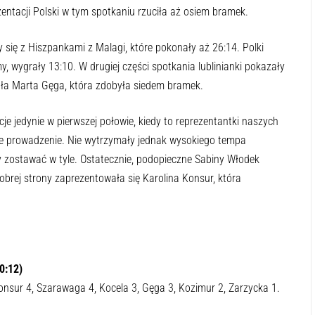
entacji Polski w tym spotkaniu rzuciła aż osiem bramek.
 się z Hiszpankami z Malagi, które pokonały aż 26:14. Polki
my, wygrały 13:10. W drugiej części spotkania lublinianki pokazały
rała Marta Gęga, która zdobyła siedem bramek.
e jedynie w pierwszej połowie, kiedy to reprezentantki naszych
e prowadzenie. Nie wytrzymały jednak wysokiego tempa
y zostawać w tyle. Ostatecznie, podopieczne Sabiny Włodek
dobrej strony zaprezentowała się Karolina Konsur, która
0:12)
Konsur 4, Szarawaga 4, Kocela 3, Gęga 3, Kozimur 2, Zarzycka 1.