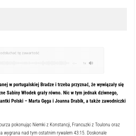
odsłuchać tę zawartość
-:--
1x
nej w portugalskiej Bradze i trzeba przyznać, że wywiązały się
zne Sabiny Włodek grały równo. Nic w tym jednak dziwnego,
antki Polski – Marta Gęga i Joanna Drabik, a także zawodniczki
burza pokonując Niemki z Konstancji, Francuzki z Toulonu oraz
yła wygrana nad tym ostatnim rywalem 43:15. Doskonale