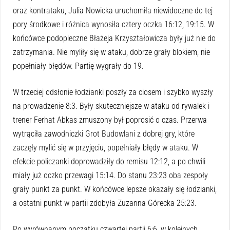
oraz kontrataku, Julia Nowicka uruchomiła niewidoczne do tej
pory środkowe i różnica wynosiła cztery oczka 16:12, 19:15. W
końcówce podopieczne Błażeja Krzyształowicza były już nie do
zatrzymania. Nie myliły się w ataku, dobrze grały blokiem, nie
popełniały błędów. Partię wygrały do 19.
W trzeciej odsłonie łodzianki poszły za ciosem i szybko wyszły
na prowadzenie 8:3. Były skuteczniejsze w ataku od rywalek i
trener Ferhat Abkas zmuszony był poprosić o czas. Przerwa
wytrąciła zawodniczki Grot Budowlani z dobrej gry, które
zaczęły mylić się w przyjęciu, popełniały błędy w ataku. W
efekcie policzanki doprowadziły do remisu 12:12, a po chwili
miały już oczko przewagi 15:14. Do stanu 23:23 oba zespoły
grały punkt za punkt. W końcówce lepsze okazały się łodzianki,
a ostatni punkt w partii zdobyła Zuzanna Górecka 25:23.
Po wyrównanym początku czwartej partii 6:6, w kolejnych