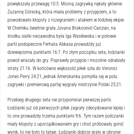
powiększały przewagę 10:3. Mocną zagrywką nękały głównie
Zuzannę Górecką, która miała problemy z przyjęciem, a to
powodowało kłopoty z rozegraniem i atakiem w łódzkiej ekipie.
W Chemiku świetnie grała Jovana Brakocević-Canzian, na
środku siatki niezawodna była Iga Wasilewska i w połowie
partii podopieczne Ferhata Abkasa prowadziły już
dziewięcioma punktami 16:7. Po złym początku seta, łodzianki
powoli wracały do gry. Poprawiły przyjęcie i mozolnie odrabiały
straty 21:16. W końcówce większość piłek szła do Veronici
Jones Perry 24:21, jednak Amerykanka pomyliła się w polu
zagrywki i premierową partię wygrały mistrzynie Polski 25:21.
Przebieg drugiego seta nie przypominał pierwszej partii.
Łodzianki już od pierwszych piłek zagrały zdecydowanie lepiej i
to one prowadziły trzema punktami 9:6. Tym razem policzanki
miały kłopoty z uporządkowaniem gry i choć próbowały gonić
wynik, to nie było to łatwe. Łodzianki dobrze grały w obronie