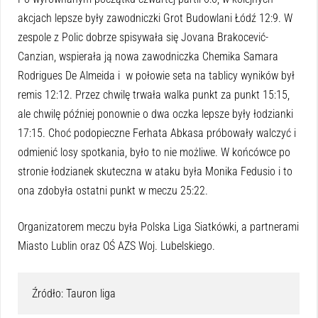
akcjach lepsze były zawodniczki Grot Budowlani Łódź 12:9. W
zespole z Polic dobrze spisywała się Jovana Brakocević-
Canzian, wspierała ją nowa zawodniczka Chemika Samara
Rodrigues De Almeida i w połowie seta na tablicy wyników był
remis 12:12. Przez chwilę trwała walka punkt za punkt 15:15,
ale chwilę później ponownie o dwa oczka lepsze były łodzianki
17:15. Choć podopieczne Ferhata Abkasa próbowały walczyć i
odmienić losy spotkania, było to nie możliwe. W końcówce po
stronie łodzianek skuteczna w ataku była Monika Fedusio i to
ona zdobyła ostatni punkt w meczu 25:22.
Organizatorem meczu była Polska Liga Siatkówki, a partnerami
Miasto Lublin oraz OŚ AZS Woj. Lubelskiego.
Źródło: Tauron liga