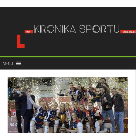
do
treści
MENU