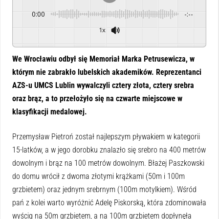
0:00
-:--
1x
Powered By
GSpeech
We Wrocławiu odbył się Memoriał Marka Petrusewicza, w
którym nie zabrakło lubelskich akademików. Reprezentanci
AZS-u UMCS Lublin wywalczyli cztery złota, cztery srebra
oraz brąz, a to przełożyło się na czwarte miejscowe w
klasyfikacji medalowej.
Przemysław Pietroń został najlepszym pływakiem w kategorii
15-latków, a w jego dorobku znalazło się srebro na 400 metrów
dowolnym i brąz na 100 metrów dowolnym. Błażej Paszkowski
do domu wrócił z dwoma złotymi krążkami (50m i 100m
grzbietem) oraz jednym srebrnym (100m motylkiem). Wśród
pań z kolei warto wyróżnić Adelę Piskorską, która zdominowała
wyścig na 50m grzbietem, a na 100m grzbietem dopłynęła