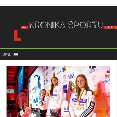
do
treści
MENU