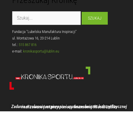
Fundacja "Lubelska Manufaktura Inspiracji"
ul. Montażowa 16, 20-214 Lublin
tel.:
515 867 816
e-mail:
kronikasportu@lublin.eu
Zadanie w zakresie wspierania i upowszechniania kultury fizycznej realizowane jest przy pomocy finansowej Miasta Lublin