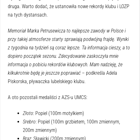
druga. Warto dodać, że ustanowiła nowe rekordy klubu i LOZP
na tych dystansach.
Memoriał Marka Petrusewicza to najlepsze zawody w Polsce i
przy takiej atmosferze starty sprawiają podwójną frajdę. Wyniki
z tygodnia na tydzień są coraz lepsze. Ta informacja cieszy, a to
dopiero początek sezonu. Zdecydowanie zaskoczyła mnie
informacja o pobiciu rekordów klubowych. Mam nadzieję, że
kilkukrotnie będę je jeszcze poprawiać
– podkreśla Adela
Piskorska, pływaczka lubelskiego klubu.
A oto pozostali medaliści z AZS-u UMCS:
Złoto
: Popiel (100m motylkiem)
Srebro
: Popiel (100m grzbietem, 100m zmiennym,
200m zmiennym)
Brąz
: Sławicki (200m zmiennym)