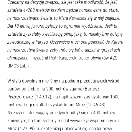
Czekamy na decyzję związku, ale jest taka możliwość, że jeśli
sztafeta 4×200 metrów kraulem będzie nominowana do startu
na mistrzostwach świata, to Klara Kowalska się w niej znajdzie.
Dla 18-letniej juniorki byłoby to ogromne wyróżnienie. Jeśli ta
sztafeta zyskałaby kwalifikację olimpijską, to mielibyśmy kolejną
zawodniczkę w Paryżu. Oczywiście musi ona pojechać do Kataru
na mistrzostwa świata, żeby móc się bić o udział w igrzyskach
olimpijskich
– wyjaśnił Piotr Kasperek, trener pływaków AZS
UMCS Lublin.
W stylu dowolnym mieliśmy na podium przedstawicieli wśród
panów, bo srebro na 200 metrów zgarnął Bartosz
Piszczorowicz (1:49.12), na najdłuższym zaś dystansie 1500
metrów drugi rezultat uzyskał Adam Mróz (15:46.43).
Niezwykle interesujący pojedynek odbył się na 400 metrów
zmiennym, bo tam srebrny medal wywalczył wspomniany już
Mróz (4:27.99), a lokatę niżej uplasował się jego klubowy