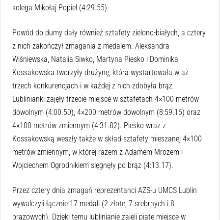
kolega Mikołaj Popiel (4:29.55).
Powód do dumy dały również sztafety zielono-białych, a cztery
z nich zakończył zmagania z medalem. Aleksandra
Wiśniewska, Natalia Siwko, Martyna Piesko i Dominika
Kossakowska tworzyły drużynę, która wystartowała w aż
trzech konkurencjach i w każdej z nich zdobyła brąz.
Lublinianki zajęły trzecie miejsce w sztafetach 4×100 metrów
dowolnym (4:00.50), 4×200 metrów dowolnym (8:59.16) oraz
4×100 metrów zmiennym (4:31.82). Piesko wraz z
Kossakowską weszły także w skład sztafety mieszanej 4×100
metrów zmiennym, w której razem z Adamem Mrozem i
Wojciechem Ogrodnikiem sięgnęły po brąz (4:13.17).
Przez cztery dnia zmagań reprezentanci AZS-u UMCS Lublin
wywalczyli łącznie 17 medali (2 złote, 7 srebrnych i 8
brązowych). Dzięki temu lublinianie zajęli piąte miejsce w