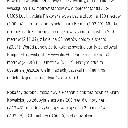
Faworytki w stylu grzbietowym nie zawiodły, a na podium w
wyścigu na 100 metrów stanęły dwie reprezentantki AZS-u
UMCS Lublin. Adela Piskorska wywalczyła złoto na 100 metrów
(1:00.94), a po brąz popłynęła Laura Bernat (1:02.19). Młoda
olimpijka z Tokio nie miała sobie równych natomiast na 200
metrów (2:11.39), z kolei na 50 metrów dołożyła srebro
(29.31). Wśród panów za to kolejne świetne starty zanotował
Kacper Stokowski, który wywalczył srebrne medale na 50
metrów (25.28) i 100 metrów (54.17). Na tym drugim
dystansie, jeszcze w eliminacjach, uzyskał minimum na
nadchodzące mistrzostwa świata w Doha.
Pokaźny dorobek medalowy z Poznania zabrała również Klara
Kowalska, bo zdobyła srebro na 200 metrów motylkiem
(2:13.43) oraz dołożyła brązowe krążki na 200 metrów
(2:02.39) i 800 metrów (8:56.06) stylu dowolnym.