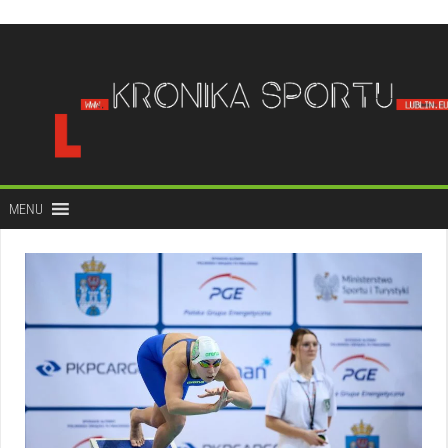
do
treści
MENU