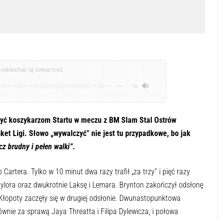
odsłuchać tę zawartość
-:--
1x
zyć koszykarzom Startu w meczu z BM Slam Stal Ostrów
ket Ligi. Słowo „wywalczyć” nie jest tu przypadkowe, bo jak
cz brudny i pełen walki”
.
artera. Tylko w 10 minut dwa razy trafił „za trzy” i pięć razy
ylora oraz dwukrotnie Laksę i Lemara. Brynton zakończył odsłonę
. Kłopoty zaczęły się w drugiej odsłonie. Dwunastopunktowa
nie za sprawą Jaya Threatta i Filipa Dylewicza, i połowa