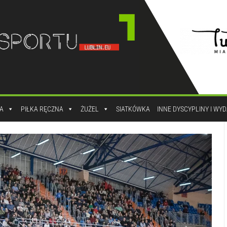
A
PIŁKA RĘCZNA
ŻUŻEL
SIATKÓWKA
INNE DYSCYPLINY I WY