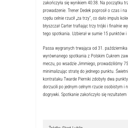
zakończyła się wynikiem 40:38. Na początku tr
prowadzenie. Trener Dedek poprosił o czas i n
rzędu celnie rzucił „za trzy”, co dało impuls 
błyszczał Carter trafiając trzy trójki i finaln
tego spotkania. Uzbierał w sumie 15 punktów i 
Passa wygranych trwająca od 31. października z
wyrównanego spotkania z Polskim Cukrem zawa
meczu, po wsadzie Jimmiego, prowadziliśmy 75
minimalizując stratę do jednego punktu. Świetn
kontrataku Twarde Pierniki zdobyły dwa punkty
dorzucili po jednym celnym rzucie osobistym i
dogrywki. Spotkanie zakończyło się rezultatem 