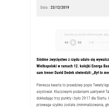
Data :
23/12/2019
Naciśnij przycisk odtwarzania, aby 
0:00
Siódme zwycięstwo z rzędu udało się wywalc
Wielkopolski w ramach 12. kolejki Energa Bas
sam trener David Dedek stwierdził:
„Był to me
Pierwsza kwarta to prawdziwy popis Tweety’ego C
asystował. Kluczowymi podaniami uaktywnił Ta
dokładając trzy punkty i było 29:17 dla Startu
przewaga szybko została zminimalizowania, głów