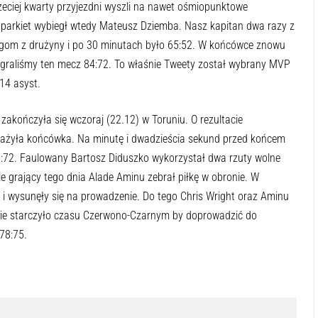
zeciej kwarty przyjezdni wyszli na nawet ośmiopunktowe
a parkiet wybiegł wtedy Mateusz Dziemba. Nasz kapitan dwa razy z
kolegom z drużyny i po 30 minutach było 65:52. W końcówce znowu
ie wygraliśmy ten mecz 84:72. To właśnie Tweety został wybrany MVP
14 asyst.
akończyła się wczoraj (22.12) w Toruniu. O rezultacie
żyła końcówka. Na minutę i dwadzieścia sekund przed końcem
:72. Faulowany Bartosz Diduszko wykorzystał dwa rzuty wolne
ie grający tego dnia Alade Aminu zebrał piłkę w obronie. W
 i wysunęły się na prowadzenie. Do tego Chris Wright oraz Aminu
 nie starczyło czasu Czerwono-Czarnym by doprowadzić do
78:75.