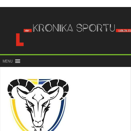
do
treści
MENU