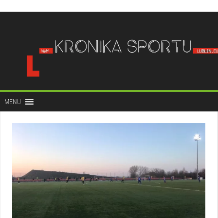
do
treści
MENU