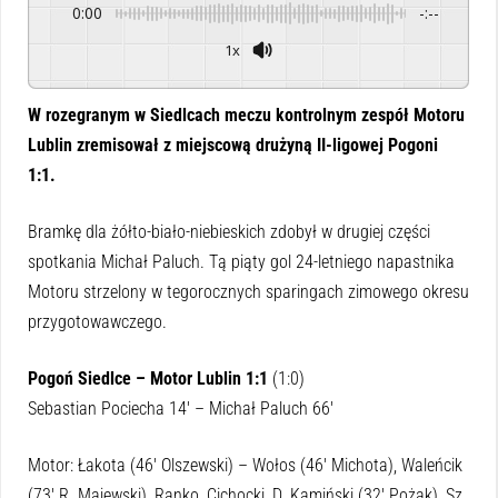
0:00
-:--
1x
Powered By
GSpeech
W rozegranym w Siedlcach meczu kontrolnym zespół Motoru
Lublin zremisował z miejscową drużyną II-ligowej Pogoni
1:1.
Bramkę dla żółto-biało-niebieskich zdobył w drugiej części
spotkania Michał Paluch. Tą piąty gol 24-letniego napastnika
Motoru strzelony w tegorocznych sparingach zimowego okresu
przygotowawczego.
Pogoń Siedlce – Motor Lublin 1:1
(1:0)
Sebastian Pociecha 14′ – Michał Paluch 66′
Motor: Łakota (46′ Olszewski) – Wołos (46′ Michota), Waleńcik
(73′ R. Majewski), Ranko, Cichocki, D. Kamiński (32′ Pożak), Sz.