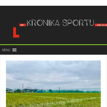
do
treści
MENU