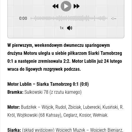
0:00
-:--
1x
Powered By
GSpeech
W pierwszym, weekendowym dwumeczu sparingowym
drużyna Motoru uległa u siebie piłkarzom Siarki Tarnobrzeg
0:1 a następnie zremisowała 2:2. Motor Lublin już 24 lutego
wraca do ligowych rozgrywek podczas.
Motor Lublin – Siarka Tarnobrzeg 0:1 (0:0)
Bramka:
Sulkowski 78 (z rzutu karnego)
Motor:
Budziłek – Wójcik, Rudol, Zbiciak, Luberecki, Kusiński, R.
Król, Wojtkowski (68 Kahsay), Ceglarz, Kosior, Wełniak.
Siarka:
(skład wyjściowy) Wojciech Muzyk – Wojciech Bieniarz,