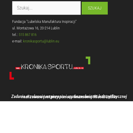
Fundacja "Lubelska Manufaktura Inspiracji"
ul. Montażowa 16, 20-214 Lublin
tel.:
515 867 816
e-mail:
kronikasportu@lublin.eu
Zadanie w zakresie wspierania i upowszechniania kultury fizycznej realizowane jest przy pomocy finansowej Miasta Lublin