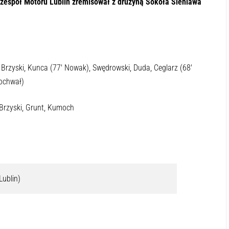
IV zespół Motoru Lublin zremisował z drużyną Sokoła Sieniawa
, Brzyski, Kunca (77′ Nowak), Swędrowski, Duda, Ceglarz (68′
ochwał)
 Brzyski, Grunt, Kumoch
Lublin)