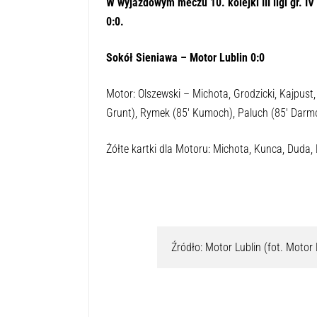
W wyjazdowym meczu 10. kolejki III ligi gr. 
0:0.
Sokół Sieniawa – Motor Lublin 0:0
Motor: Olszewski – Michota, Grodzicki, Kajpust
Grunt), Rymek (85′ Kumoch), Paluch (85′ Darm
Żółte kartki dla Motoru: Michota, Kunca, Duda,
Źródło: Motor Lublin (fot. Motor 