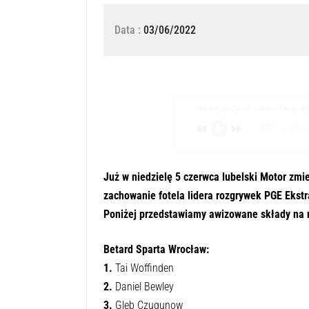
Data :
03/06/2022
Naciśnij przycisk odtwarzania, aby 
0:00
Już w niedzielę 5 czerwca lubelski Motor zmi
zachowanie fotela lidera rozgrywek PGE Ekstra
Poniżej przedstawiamy awizowane składy na 
Betard Sparta Wrocław:
1.
Tai Woffinden
2.
Daniel Bewley
3.
Gleb Czugunow