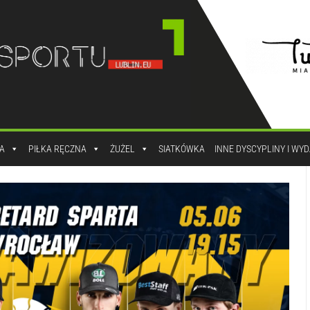
A
PIŁKA RĘCZNA
ŻUŻEL
SIATKÓWKA
INNE DYSCYPLINY I WY