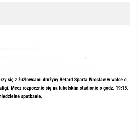
odsłuchać tę zawartość
-:--
1x
erzy się z żużlowcami drużyny Betard Sparta Wrocław w walce o
ligi. Mecz rozpocznie się na lubelskim stadionie o godz. 19:15.
niedzielne spotkanie.