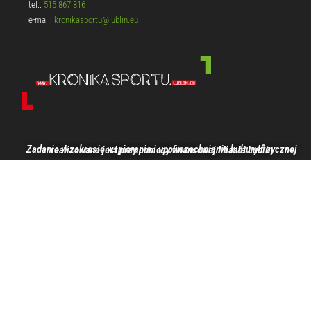
tel.:
515 867 816
e-mail:
kronikasportu@lublin.eu
Zadanie w zakresie wspierania i upowszechniania kultury fizycznej realizowane jest przy pomocy finansowej Miasta Lublin