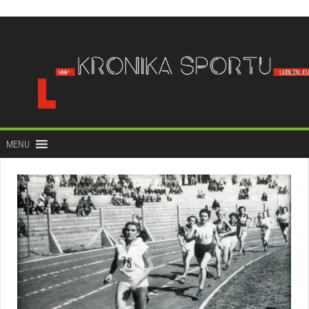
do
treści
MENU