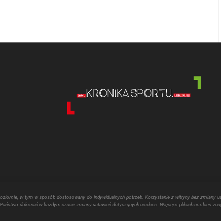
poziomie, w tym w sposób dostosowany do indywidualnych potrzeb. Korzystanie z witryny bez zmiany u
aństwo dokonać w każdym czasie zmiany ustawień dotyczących cookies. Więcej o plikach cookies znaj
echniania kultury fizycznej realizowane jest przy pomocy finansowej Miasta 