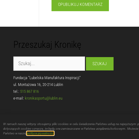
Przeszukaj Kronikę
Fundacja "Lubelska Manufaktura Inspiracji"
ul. Montażowa 16, 20-214 Lublin
tel.:
515 867 816
e-mail:
kronikasportu@lublin.eu
W ramach naszej witryny stosujemy pliki cookies w celu świadczenia Państwu usług na najwyższym 
dotyczących cookies oznacza, że będą one zamieszczane w Państwa urządzeniu końcowym. Możecie P
Zadanie w zakresie wspierania i upowsz
Państwo w naszej
polityce prywatności
.