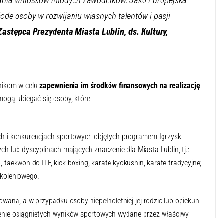
dania wniosków młodych zawodników. Jako Europejska
ode osoby w rozwijaniu własnych talentów i pasji
–
stępca Prezydenta Miasta Lublin, ds. Kultury,
nikom w celu
zapewnienia im środków finansowych na realizację
mogą ubiegać się osoby, które:
ch i konkurencjach sportowych objętych programem Igrzysk
ych lub dyscyplinach mających znaczenie dla Miasta Lublin, tj.:
taekwon-do ITF, kick-boxing, karate kyokushin, karate tradycyjne;
zkoleniowego.
wana, a w przypadku osoby niepełnoletniej jej rodzic lub opiekun
enie osiągniętych wyników sportowych wydane przez właściwy