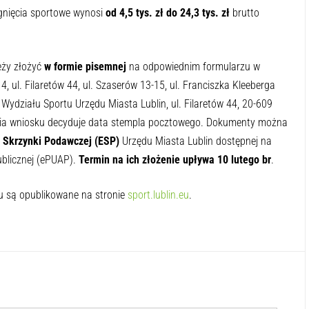
gnięcia sportowe wynosi
od 4,5 tys. zł do 24,3 tys. zł
brutto
eży złożyć
w formie pisemnej
na odpowiednim formularzu w
 ul. Filaretów 44, ul. Szaserów 13-15, ul. Franciszka Kleeberga
 Wydziału Sportu Urzędu Miasta Lublin, ul. Filaretów 44, 20-609
enia wniosku decyduje data stempla pocztowego. Dokumenty można
j Skrzynki Podawczej (ESP)
Urzędu Miasta Lublin dostępnej na
ublicznej (ePUAP).
Termin na ich złożenie upływa 10 lutego br
.
u są opublikowane na stronie
sport.lublin.eu
.