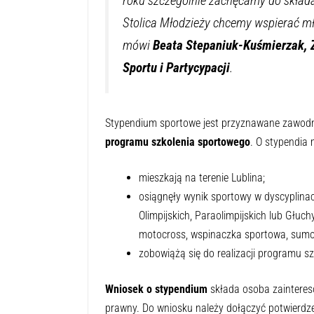
roku szczególnie zachęcamy do skła
Stolica Młodzieży chcemy wspierać mł
mówi
Beata Stepaniuk-Kuśmierzak, Za
Sportu i Partycypacji
.
Stypendium sportowe jest przyznawane zawod
programu szkolenia sportowego
. O stypendia 
mieszkają na terenie Lublina;
osiągnęły wynik sportowy w dyscyplina
Olimpijskich, Paraolimpijskich lub Głuch
motocross, wspinaczka sportowa, sumo, 
zobowiążą się do realizacji programu s
Wniosek o stypendium
składa osoba zaintereso
prawny. Do wniosku należy dołączyć potwierdz