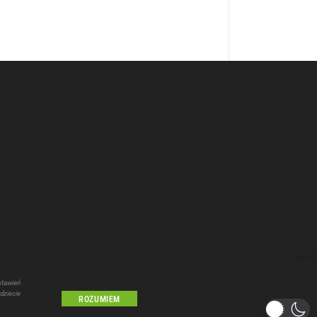
Wybierz i
posłuchaj
stawień
dziecie
Lublin
ROZUMIEM