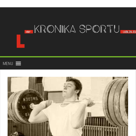
do
treści
MENU