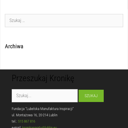
Archiwa
Przeszukaj Kronikę
Fundacja "Lubelska Manufaktura Inspiracji"
ul. Montażowa 16, 20-214 Lublin
tel.:
515 867 816
e-mail:
kronikasportu@lublin.eu