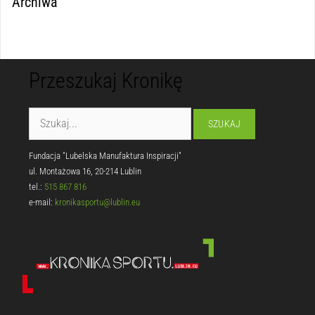
Archiwa
Przeszukaj Kronikę
Fundacja "Lubelska Manufaktura Inspiracji"
ul. Montażowa 16, 20-214 Lublin
tel.:
515 867 816
e-mail:
kronikasportu@lublin.eu