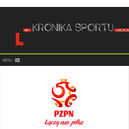
do
treści
MENU