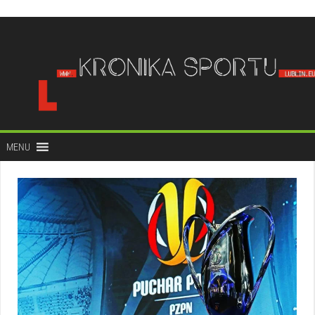
do
treści
MENU