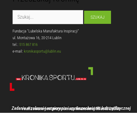
Fundacja "Lubelska Manufaktura Inspiracji"
ul. Montażowa 16, 20-214 Lublin
tel.:
515 867 816
e-mail:
kronikasportu@lublin.eu
Zadanie w zakresie wspierania i upowszechniania kultury fizycznej realizowane jest przy pomocy finansowej Miasta Lublin