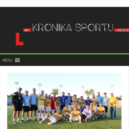
do
treści
MENU