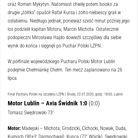
oraz Roman Mykytyn. Natomiast chwilę potem boisko za
drugie „żółtko” opuścił Rafał Kursa i żółto-niebiescy grali w
osłabieniu. Niedługo jednak, ponieważ sześć minut później jego
los podzielił kapitan Motoru, Marcin Michota. Ostatecznie
podopieczni Mirosława Hajdo dowieźli szczęśliwy dla siebie
wynik do końca i sięgnęli po Puchar Polski LZPN.
W półfinale wojewódzkiego Pucharu Polski Motor Lublin
podejmie Chełmiankę Chełm. Ten mecz zaplanowano na 26
lipca.
Finał Pucharu Polski na szczeblu LZPN | Środa, 22.07.2020, godz. 18:00, Lublin
Motor Lublin – Avia Świdnik 1:0
(0:0)
Tomasz Swędrowski 73′
Motor:
Madejski – Michota, Grodzicki, Cichocki, Nowak, Duda,
Kumoch (90+3′ Darmochwał), Kunca (72′ Wójcik), Swędrowski,