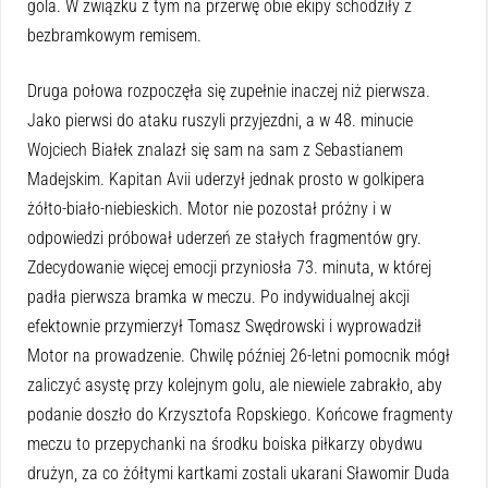
gola. W związku z tym na przerwę obie ekipy schodziły z
bezbramkowym remisem.
Druga połowa rozpoczęła się zupełnie inaczej niż pierwsza.
Jako pierwsi do ataku ruszyli przyjezdni, a w 48. minucie
Wojciech Białek znalazł się sam na sam z Sebastianem
Madejskim. Kapitan Avii uderzył jednak prosto w golkipera
żółto-biało-niebieskich. Motor nie pozostał próżny i w
odpowiedzi próbował uderzeń ze stałych fragmentów gry.
Zdecydowanie więcej emocji przyniosła 73. minuta, w której
padła pierwsza bramka w meczu. Po indywidualnej akcji
efektownie przymierzył Tomasz Swędrowski i wyprowadził
Motor na prowadzenie. Chwilę później 26-letni pomocnik mógł
zaliczyć asystę przy kolejnym golu, ale niewiele zabrakło, aby
podanie doszło do Krzysztofa Ropskiego. Końcowe fragmenty
meczu to przepychanki na środku boiska piłkarzy obydwu
drużyn, za co żółtymi kartkami zostali ukarani Sławomir Duda