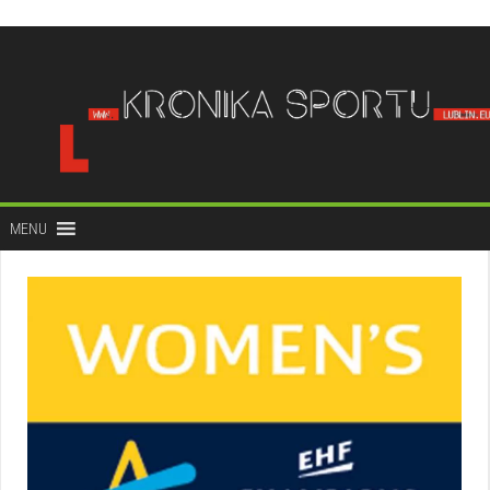
do
treści
MENU