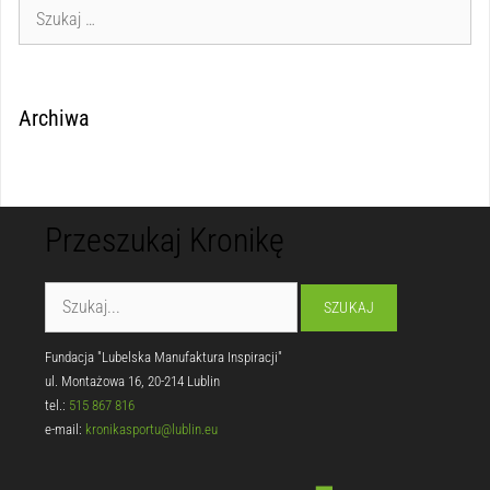
Archiwa
Przeszukaj Kronikę
Fundacja "Lubelska Manufaktura Inspiracji"
ul. Montażowa 16, 20-214 Lublin
tel.:
515 867 816
e-mail:
kronikasportu@lublin.eu