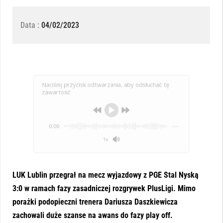
Data :
04/02/2023
Naciśnij przycisk odtwarzania, aby odsłuchać tę
zawartość
0:00
-:--
1x
LUK Lublin przegrał na mecz wyjazdowy z PGE Stal Nyską
3:0 w ramach fazy zasadniczej rozgrywek PlusLigi. Mimo
porażki podopieczni trenera Dariusza Daszkiewicza
zachowali duże szanse na awans do fazy play off.