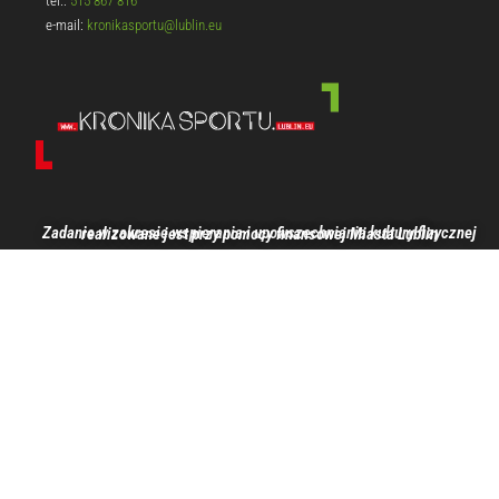
tel.:
515 867 816
e-mail:
kronikasportu@lublin.eu
Zadanie w zakresie wspierania i upowszechniania kultury fizycznej realizowane jest przy pomocy finansowej Miasta Lublin