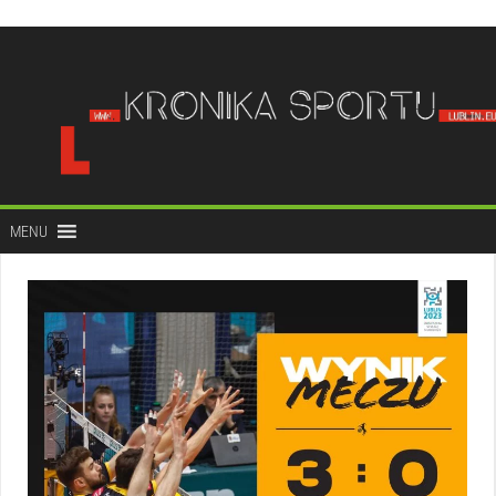
do
treści
MENU