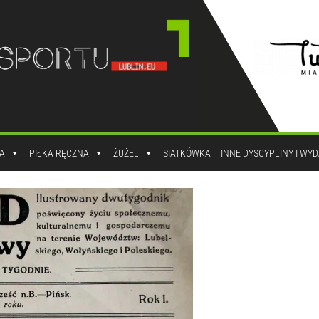
A
PIŁKA RĘCZNA
ŻUŻEL
SIATKÓWKA
INNE DYSCYPLINY I WY