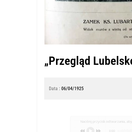
„Przegląd Lubelsk
Data :
06/04/1925
Naciśnij przycisk odtwarzania, aby 
0:00