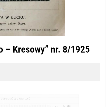
o – Kresowy” nr. 8/1925
odsłuchać tę zawartość
-:--
1x