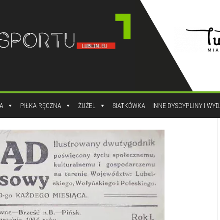
A
PIŁKA RĘCZNA
ŻUŻEL
SIATKÓWKA
INNE DYSCYPLINY I WY