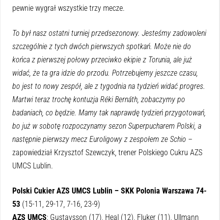
pewnie wygrał wszystkie trzy mecze.
To był nasz ostatni turniej przedsezonowy. Jesteśmy zadowoleni
szczególnie z tych dwóch pierwszych spotkań. Może nie do
końca z pierwszej połowy przeciwko ekipie z Torunia, ale już
widać, że ta gra idzie do przodu. Potrzebujemy jeszcze czasu,
bo jest to nowy zespół, ale z tygodnia na tydzień widać progres.
Martwi teraz trochę kontuzja Réki Bernáth, zobaczymy po
badaniach, co będzie. Mamy tak naprawdę tydzień przygotowań,
bo już w sobotę rozpoczynamy sezon Superpucharem Polski, a
następnie pierwszy mecz Euroligowy z zespołem ze Schio
–
zapowiedział Krzysztof Szewczyk, trener Polskiego Cukru AZS
UMCS Lublin.
Polski Cukier AZS UMCS Lublin – SKK Polonia Warszawa 74-
53
(15-11, 29-17, 7-16, 23-9)
AZS UMCS
: Gustavsson (17), Heal (12), Fluker (11), Ullmann