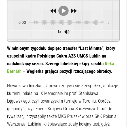
0:00
-:--
1x
Powered By
GSpeech
W minionym tygodniu dopięto transfer “Last Minute”, który
uzupełnił kadrę Polskiego Cukru AZS UMCS Lublin na
nadchodzący sezon. Szeregi lubelskiej ekipy zasiliła
Réka
Bernáth
– Węgierka grająca pozycji rzucającego obrońcy.
Nowa zawodniczka już powoli zgrywa się z zespołem, a okazję
ku temu miała na IX Memoriale im prof. Stanisława
Łęgowskiego, czyli towarzyskim turnieju w Toruniu. Oprócz
gospodyń, czyli Energi Krajowa Grupa Spożywcza Toruń do
rywalizacji przystąpiły także MKS Pruszków oraz SKK Polonia
Warszawa. Lublinianki śpiewająco zdały kolejny test, gdyż