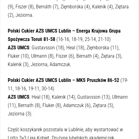
(9), Fiszer (8), Bernáth (7), Zięmborska (4), Kalenik (4), Ziętara
(2), Jeziorna.
Polski Cukier AZS UMCS Lublin – Energa Krajowa Grupa
Spożywcza Toruń 81-58
(16-16, 18-19, 25-14, 21-10)
AZS UMCS
: Gustavsson (18), Heal (18), Zięmborska (11),
Fluker (10), Ullmann (8), Fiszer (6), Bernath (4), Ziętara (3),
Kalenik (3), Jeziorna, Adamczuk.
Polski Cukier AZS UMCS Lublin – MKS Pruszków 86-52
(19-
11, 18-16, 19-11, 30-14)
AZS UMCS
: Heal (18), Kalenik (14), Gustavsson (13), Ullmann
(11), Bernath (8), Fluker (8), Adamczuk (6), Ziętara (5),
Jeziorna (3).
Część koszykarek pozostała w Lublinie, aby wystartować w
Lotto 3×3 Liga Kobiet. Drużynę lubelskich akademiczek