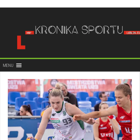
do
treści
MENU