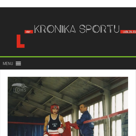
do
treści
MENU