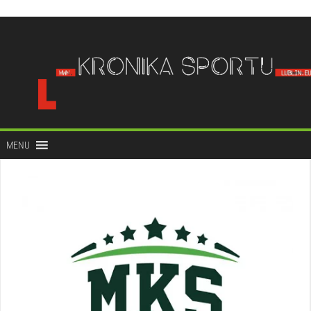
do
treści
MENU