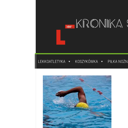
do
treści
LEKKOATLETYKA
KOSZYKÓWKA
PIŁKA NOŻN