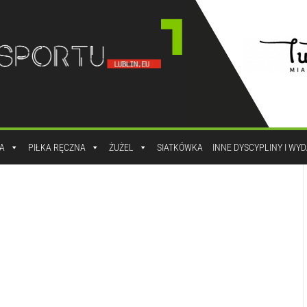
A
PIŁKA RĘCZNA
ŻUŻEL
SIATKÓWKA
INNE DYSCYPLINY I WY