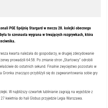
odsłuchać tę zawartość
-:--
1x
konali PGE Spójnię Stargard w meczu 28. kolejki obecnego
była to szesnasta wygrana w trwających rozgrywkach, która
zeciwnika.
erwsza kwarta należała do gospodarzy, w drugiej zdecydowanie
przerwy prowadzili 64:58. Po zmianie stron „Startowcy” odrobili
właściwie do ostatnich sekund. Finalnie zwycięstwo pozostało w
ura Gronka znacząco przybliżyli się do zagwarantowania sobie gry