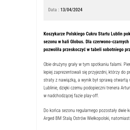
Data :
13/04/2024
Naciśnij przycisk odtwarzania, aby 
0:00
Koszykarze Polskiego Cukru Startu Lublin po
sezonu w hali Globus. Dla czerwono-czarnych 
pozwoliła przeskoczyć w tabeli sobotniego pr
Obie drużyny grały w tym spotkaniu falami. Pi
lepiej zaprezentowali się przyjezdni, którzy do 
straty z nawiązką, a wynik był sprawą otwartą 
Lublinie, dzięki czemu podopieczni trenera Art