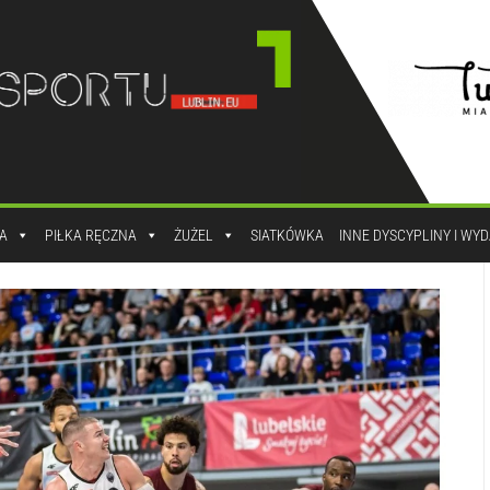
A
PIŁKA RĘCZNA
ŻUŻEL
SIATKÓWKA
INNE DYSCYPLINY I WY