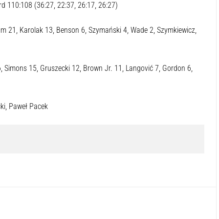
jki. W najbliższy czwartek lublinianie zagrają na wyjeździe z
27 kwietnia do hali Globus przyjedzie Legia Warszawa.
rd 110:108 (36:27, 22:37, 26:17, 26:27)
rham 21, Karolak 13, Benson 6, Szymański 4, Wade 2, Szymkiewicz,
6, Simons 15, Gruszecki 12, Brown Jr. 11, Langović 7, Gordon 6,
cki, Paweł Pacek