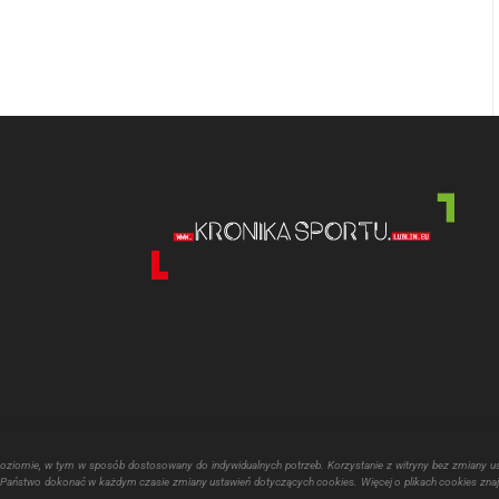
 podczas pisania kolejnych komentarzy.
poziomie, w tym w sposób dostosowany do indywidualnych potrzeb. Korzystanie z witryny bez zmiany u
aństwo dokonać w każdym czasie zmiany ustawień dotyczących cookies. Więcej o plikach cookies znaj