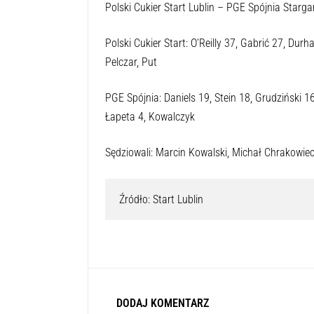
w nadchodzącej fazie play-off.
Do końca sezonu regularnego pozostały dwie kole
Arged BM Stalą Ostrów Wielkopolski, natomiast 
Polski Cukier Start Lublin – PGE Spójnia Starga
Polski Cukier Start: O’Reilly 37, Gabrić 27, Du
Pelczar, Put
PGE Spójnia: Daniels 19, Stein 18, Grudziński 1
Łapeta 4, Kowalczyk
Sędziowali: Marcin Kowalski, Michał Chrakowie
Źródło: Start Lublin