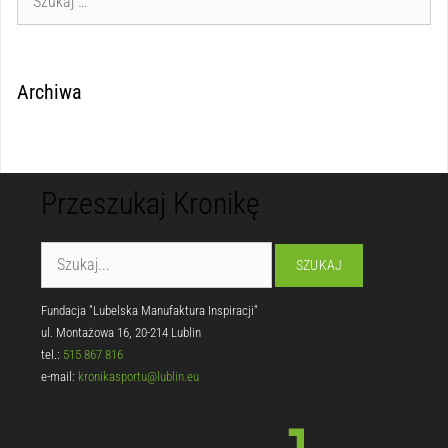
Archiwa
Przeszukaj Kronikę
Fundacja "Lubelska Manufaktura Inspiracji"
ul. Montażowa 16, 20-214 Lublin
tel.:
515 867 816
e-mail:
kronikasportu@lublin.eu