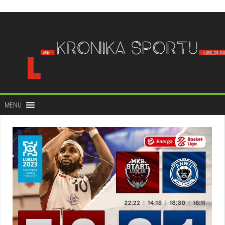
do
treści
MENU