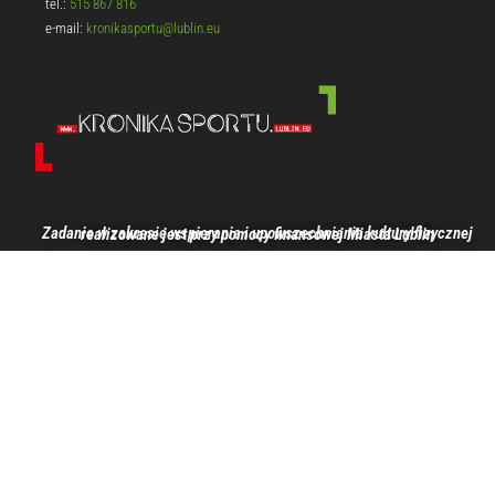
tel.:
515 867 816
e-mail:
kronikasportu@lublin.eu
Zadanie w zakresie wspierania i upowszechniania kultury fizycznej realizowane jest przy pomocy finansowej Miasta Lublin