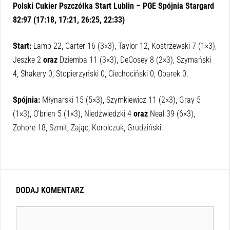
Polski Cukier Pszczółka Start Lublin – PGE Spójnia Stargard
82:97 (17:18, 17:21, 26:25, 22:33)
Start:
Lamb 22, Carter 16 (3×3), Taylor 12, Kostrzewski 7 (1×3),
Jeszke 2
oraz
Dziemba 11 (3×3), DeCosey 8 (2×3), Szymański
4, Shakery 0, Stopierzyński 0, Ciechociński 0, Obarek 0.
Spójnia:
Młynarski 15 (5×3), Szymkiewicz 11 (2×3), Gray 5
(1×3), O’brien 5 (1×3), Niedźwiedzki 4
oraz
Neal 39 (6×3),
Zohore 18, Szmit, Zając, Korolczuk, Grudziński.
DODAJ KOMENTARZ