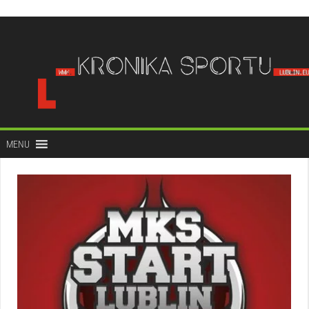
do
treści
MENU