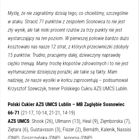
Myślę, że nie zagraliśmy dzisiaj tego, co chcieliśmy, szczególnie
w ataku. Stracić 71 punktów z zespołem Sosnowca to nie jest
zły wynik, ale tak niski procent rzutów za trzy punkty nie jest
wystarczający na ten poziom. W pierwszej połowie bardzo dużo
kosztowało nas nasze 12 strat, z których przeciwniczki zdobyły
15 punktów. Trudno, pracujemy dalej, dziewczyny naprawdę
ciężko trenują. Mamy trochę kłopotów zdrowotnych i to nie jest
wytłumaczenie dzisiejszej porażki, ale takie są fakty. Mam
nadzieję, że nasze wysiłki w końcu zaprocentują
– podsumował
Krzysztof Szewczyk, trener Polskiego Cukru AZS UMCS Lublin.
Polski Cukier AZS UMCS Lublin – MB Zagłębie Sosnowiec
66-71
(21-17, 10-14, 21-21, 14-19)
AZS UMCS
: Shook (26), Ullmann (13), Heal (9), Zięmborska (7),
Ziętara (6), Gustavsson (3), Fiszer (2), Bernáth, Kalenik, Nassisi
(DNP), Goszczyńska (DNP), Jeziorna (DNP).