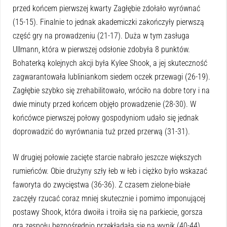
przed końcem pierwszej kwarty Zagłębie zdołało wyrównać
(15-15). Finalnie to jednak akademiczki zakończyły pierwszą
część gry na prowadzeniu (21-17). Duża w tym zasługa
Ullmann, która w pierwszej odsłonie zdobyła 8 punktów.
Bohaterką kolejnych akcji była Kylee Shook, a jej skuteczność
zagwarantowała lubliniankom siedem oczek przewagi (26-19).
Zagłębie szybko się zrehabilitowało, wróciło na dobre tory i na
dwie minuty przed końcem objęło prowadzenie (28-30). W
końcówce pierwszej połowy gospodyniom udało się jednak
doprowadzić do wyrównania tuż przed przerwą (31-31).
W drugiej połowie zacięte starcie nabrało jeszcze większych
rumieńców. Obie drużyny szły łeb w łeb i ciężko było wskazać
faworyta do zwycięstwa (36-36). Z czasem zielone-białe
zaczęły rzucać coraz mniej skutecznie i pomimo imponującej
postawy Shook, która dwoiła i troiła się na parkiecie, gorsza
gra zespołu bezpośrednio przekładała się na wynik (40-44).