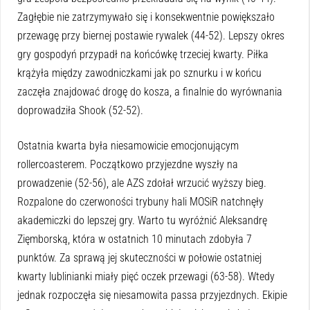
Zagłębie nie zatrzymywało się i konsekwentnie powiększało
przewagę przy biernej postawie rywalek (44-52). Lepszy okres
gry gospodyń przypadł na końcówkę trzeciej kwarty. Piłka
krążyła między zawodniczkami jak po sznurku i w końcu
zaczęła znajdować drogę do kosza, a finalnie do wyrównania
doprowadziła Shook (52-52).
Ostatnia kwarta była niesamowicie emocjonującym
rollercoasterem. Początkowo przyjezdne wyszły na
prowadzenie (52-56), ale AZS zdołał wrzucić wyższy bieg.
Rozpalone do czerwoności trybuny hali MOSiR natchnęły
akademiczki do lepszej gry. Warto tu wyróżnić Aleksandrę
Zięmborską, która w ostatnich 10 minutach zdobyła 7
punktów. Za sprawą jej skuteczności w połowie ostatniej
kwarty lublinianki miały pięć oczek przewagi (63-58). Wtedy
jednak rozpoczęła się niesamowita passa przyjezdnych. Ekipie