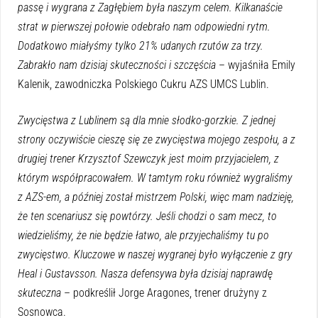
passę i wygrana z Zagłębiem była naszym celem. Kilkanaście
strat w pierwszej połowie odebrało nam odpowiedni rytm.
Dodatkowo miałyśmy tylko 21% udanych rzutów za trzy.
Zabrakło nam dzisiaj skuteczności i szczęścia
– wyjaśniła Emily
Kalenik, zawodniczka Polskiego Cukru AZS UMCS Lublin.
Zwycięstwa z Lublinem są dla mnie słodko-gorzkie. Z jednej
strony oczywiście cieszę się ze zwycięstwa mojego zespołu, a z
drugiej trener Krzysztof Szewczyk jest moim przyjacielem, z
którym współpracowałem. W tamtym roku również wygraliśmy
z AZS-em, a później został mistrzem Polski, więc mam nadzieję,
że ten scenariusz się powtórzy. Jeśli chodzi o sam mecz, to
wiedzieliśmy, że nie będzie łatwo, ale przyjechaliśmy tu po
zwycięstwo. Kluczowe w naszej wygranej było wyłączenie z gry
Heal i Gustavsson. Nasza defensywa była dzisiaj naprawdę
skuteczna
– podkreślił Jorge Aragones, trener drużyny z
Sosnowca.