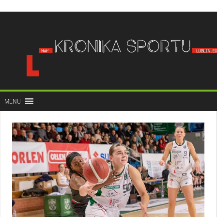
do
treści
MENU