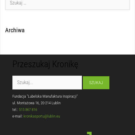
Archiwa
Przeszukaj Kronikę
Fundacja "Lubelska Manufaktura Inspiracji"
ul. Montażowa 16, 20-214 Lublin
tel.:
515 867 816
e-mail:
kronikasportu@lublin.eu