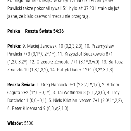
Po biegu numer dziesięć, w którym Zmarzlik i Przemysław
Pawlicki także pokonali rywali 5:1 było aż 37:23 i stało się już
jasne, że biało-czerwoni meczu nie przegrają.
Polska – Reszta Świata 54:36
Polska:
9. Maciej Janowski 10 (0,2,3,2,3), 10. Przemysław
Pawlicki 7+3 (3,1*,0,2*,1*), 11. Krzysztof Buczkowski 8+1
(1,2,0,3,2*), 12. Grzegorz Zengota 7+1 (3,1*,3,w,0), 13. Bartosz
Zmarzlik 10 (1,3,1,3,2), 14. Patryk Dudek 12+1 (3,2*,3,1,3).
Reszta Świata:
1. Greg Hancock 9+1 (2,3,2,1*,1,d), 2. Artiom
Łaguta 2+2 (1*,0,-,0,1*), 3. Tai Woffinden 8 (2,1,2,3,0), 4. Troy
Batchelor 1 (0,0,-,0,1), 5. Niels Kristian Iversen 7+1 (2,0!,1*,2,2),
6. Peter Kildemand 9 (0,3,w,2,1,3).
Widzów:
5500.