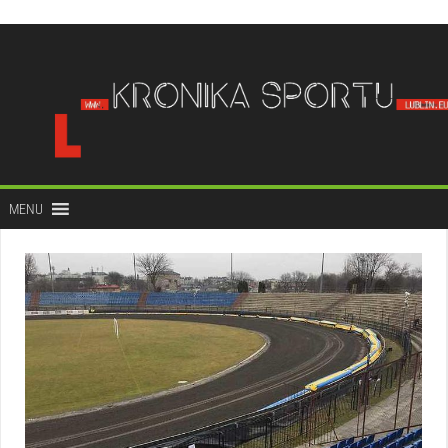
do
treści
MENU