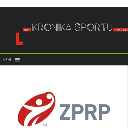
do
treści
MENU