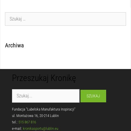
Archiwa
Przeszukaj Kronikę
Fundacja "Lubelska Manufaktura Inspiracji"
ul. Montażowa 16, 20-214 Lublin
tel.:
515 867 816
e-mail:
kronikasportu@lublin.eu