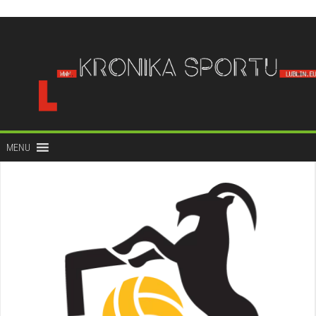
do
treści
MENU