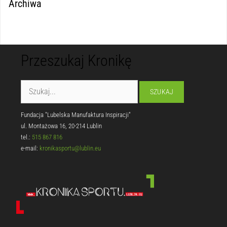
Archiwa
Przeszukaj Kronikę
Fundacja "Lubelska Manufaktura Inspiracji"
ul. Montażowa 16, 20-214 Lublin
tel.:
515 867 816
e-mail:
kronikasportu@lublin.eu