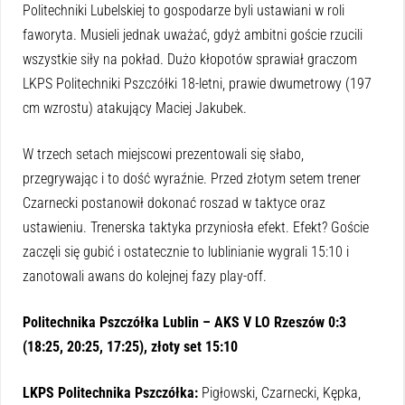
Politechniki Lubelskiej to gospodarze byli ustawiani w roli
faworyta. Musieli jednak uważać, gdyż ambitni goście rzucili
wszystkie siły na pokład. Dużo kłopotów sprawiał graczom
LKPS Politechniki Pszczółki 18-letni, prawie dwumetrowy (197
cm wzrostu) atakujący Maciej Jakubek.
W trzech setach miejscowi prezentowali się słabo,
przegrywając i to dość wyraźnie. Przed złotym setem trener
Czarnecki postanowił dokonać roszad w taktyce oraz
ustawieniu. Trenerska taktyka przyniosła efekt. Efekt? Goście
zaczęli się gubić i ostatecznie to lublinianie wygrali 15:10 i
zanotowali awans do kolejnej fazy play-off.
Politechnika Pszczółka Lublin – AKS V LO Rzeszów 0:3
(18:25, 20:25, 17:25), złoty set 15:10
LKPS Politechnika Pszczółka:
Pigłowski, Czarnecki, Kępka,