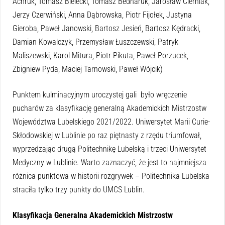
Achruk, Tomasz Bielecki, Tomasz Bednaruk, Jarosław Cierniak,
Jerzy Czerwiński, Anna Dąbrowska, Piotr Fijołek, Justyna
Gieroba, Paweł Janowski, Bartosz Jesień, Bartosz Kędracki,
Damian Kowalczyk, Przemysław Łuszczewski, Patryk
Maliszewski, Karol Mitura, Piotr Pikuta, Paweł Porzucek,
Zbigniew Pyda, Maciej Tarnowski, Paweł Wójcik)
Punktem kulminacyjnym uroczystej gali było wręczenie
pucharów za klasyfikację generalną Akademickich Mistrzostw
Województwa Lubelskiego 2021/2022. Uniwersytet Marii Curie-
Skłodowskiej w Lublinie po raz piętnasty z rzędu triumfował,
wyprzedzając drugą Politechnikę Lubelską i trzeci Uniwersytet
Medyczny w Lublinie. Warto zaznaczyć, że jest to najmniejsza
różnica punktowa w historii rozgrywek – Politechnika Lubelska
straciła tylko trzy punkty do UMCS Lublin.
Klasyfikacja Generalna Akademickich Mistrzostw