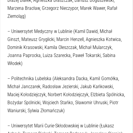
Błażej Białek, Agnieszka Błaszczak, Dariusz Boguszewski,
Marzena Bracław, Grzegorz Nieczypor, Marek Wawer, Rafał
Ziemoląg)
– Uniwersytet Medyczny w Lublinie (Kamil Dawid, Michał
Ginszt, Mateusz Gryglicki, Marcin Henzell, Agnieszka Kotwica,
Dominik Krasowski, Kamila Oleszczak, Michał Mularczyk,
Joanna Paprocka, Luiza Szarecka, Paweł Tokarski, Sabina
Włodek)
– Politechnika Lubelska (Aleksandra Dacka, Kamil Gomółka,
Michał Janczarek, Radosław Jezierski, Jakub Kańkowski,
Maciej Kołodziejczyk, Norbert Kołodziejczyk, Elżbieta Spólnicka,
Bożydar Spólnicki, Wojciech Stańko, Sławomir Uhruski, Piotr
Waniurski, Sylwia Złomańczuk)
– Uniwersytet Marii Curie-Skłodowskiej w Lublinie (Łukasz