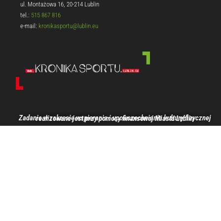
ul. Montażowa 16, 20-214 Lublin
tel.:
515 867 816
e-mail:
kronikasportu@lublin.eu
Zadanie w zakresie wspierania i upowszechniania kultury fizycznej realizowane jest przy pomocy finansowej Miasta Lublin