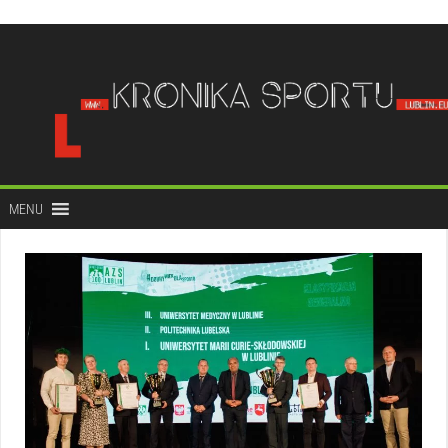
do
treści
MENU