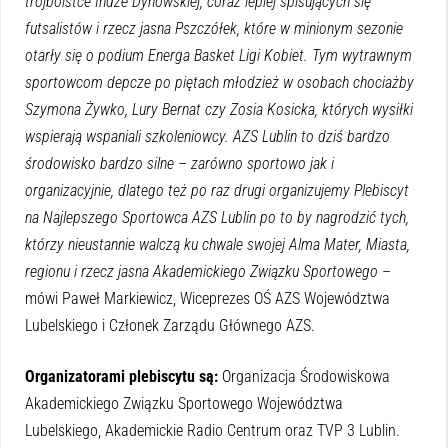
trójboistce Indze Dynowskiej, coraz lepiej spisujących się
futsalistów i rzecz jasna Pszczółek, które w minionym sezonie
otarły się o podium Energa Basket Ligi Kobiet. Tym wytrawnym
sportowcom depcze po piętach młodzież w osobach chociażby
Szymona Żywko, Lury Bernat czy Zosia Kosicka, których wysiłki
wspierają wspaniali szkoleniowcy. AZS Lublin to dziś bardzo
środowisko bardzo silne – zarówno sportowo jak i
organizacyjnie, dlatego też po raz drugi organizujemy Plebiscyt
na Najlepszego Sportowca AZS Lublin po to by nagrodzić tych,
którzy nieustannie walczą ku chwale swojej Alma Mater, Miasta,
regionu i rzecz jasna Akademickiego Związku Sportowego
–
mówi Paweł Markiewicz, Wiceprezes OŚ AZS Województwa
Lubelskiego i Członek Zarządu Głównego AZS.
Organizatorami plebiscytu są:
Organizacja Środowiskowa
Akademickiego Związku Sportowego Województwa
Lubelskiego, Akademickie Radio Centrum oraz TVP 3 Lublin.