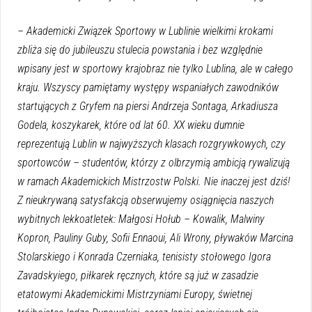
– Akademicki Związek Sportowy w Lublinie wielkimi krokami
zbliża się do jubileuszu stulecia powstania i bez względnie
wpisany jest w sportowy krajobraz nie tylko Lublina, ale w całego
kraju. Wszyscy pamiętamy występy wspaniałych zawodników
startujących z Gryfem na piersi Andrzeja Sontaga, Arkadiusza
Godela, koszykarek, które od lat 60. XX wieku dumnie
reprezentują Lublin w najwyższych klasach rozgrywkowych, czy
sportowców – studentów, którzy z olbrzymią ambicją rywalizują
w ramach Akademickich Mistrzostw Polski. Nie inaczej jest dziś!
Z nieukrywaną satysfakcją obserwujemy osiągnięcia naszych
wybitnych lekkoatletek: Małgosi Hołub – Kowalik, Malwiny
Kopron, Pauliny Guby, Sofii Ennaoui, Ali Wrony, pływaków Marcina
Stolarskiego i Konrada Czerniaka, tenisisty stołowego Igora
Zavadskyiego, piłkarek ręcznych, które są już w zasadzie
etatowymi Akademickimi Mistrzyniami Europy, świetnej