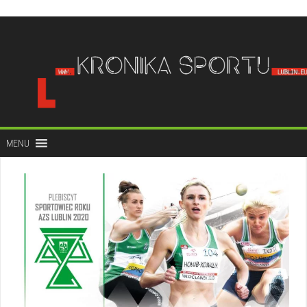
do
treści
MENU