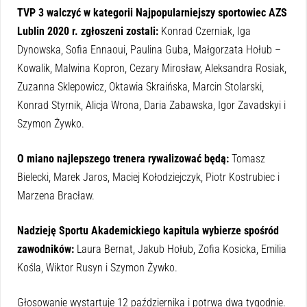
TVP 3 walczyć w kategorii Najpopularniejszy sportowiec AZS
Lublin 2020 r. zgłoszeni zostali:
Konrad Czerniak, Iga
Dynowska, Sofia Ennaoui, Paulina Guba, Małgorzata Hołub –
Kowalik, Malwina Kopron, Cezary Mirosław, Aleksandra Rosiak,
Zuzanna Sklepowicz, Oktawia Skraińska, Marcin Stolarski,
Konrad Styrnik, Alicja Wrona, Daria Zabawska, Igor Zavadskyi i
Szymon Żywko.
O miano najlepszego trenera rywalizować będą:
Tomasz
Bielecki, Marek Jaros, Maciej Kołodziejczyk, Piotr Kostrubiec i
Marzena Bracław.
Nadzieję Sportu Akademickiego kapitula wybierze spośród
zawodników:
Laura Bernat, Jakub Hołub, Zofia Kosicka, Emilia
Kośla, Wiktor Rusyn i Szymon Żywko.
Głosowanie wystartuje 12 października i potrwa dwa tygodnie.