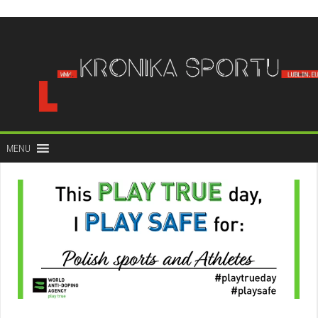
do
treści
MENU