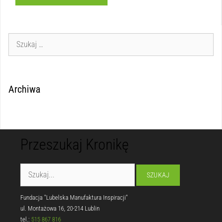
Archiwa
Przeszukaj Kronikę
Fundacja "Lubelska Manufaktura Inspiracji"
ul. Montażowa 16, 20-214 Lublin
tel.:
515 867 816