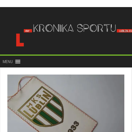
do
treści
MENU