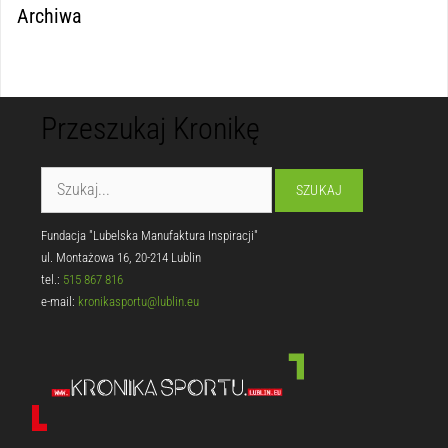
Archiwa
Przeszukaj Kronikę
Fundacja "Lubelska Manufaktura Inspiracji"
ul. Montażowa 16, 20-214 Lublin
tel.:
515 867 816
e-mail:
kronikasportu@lublin.eu