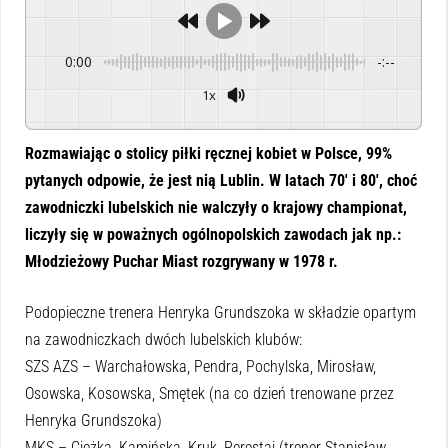
0:00
-:--
1x
Powered By
GSpeech
Rozmawiając o stolicy piłki ręcznej kobiet w Polsce, 99%
pytanych odpowie, że jest nią Lublin. W latach 70′ i 80′, choć
zawodniczki lubelskich nie walczyły o krajowy championat,
liczyły się w poważnych ogólnopolskich zawodach jak np.:
Młodzieżowy Puchar Miast rozgrywany w 1978 r.
Podopieczne trenera Henryka Grundszoka w składzie opartym
na zawodniczkach dwóch lubelskich klubów:
SZS AZS – Warchałowska, Pendra, Pochylska, Mirosław,
Osowska, Kosowska, Smętek (na co dzień trenowane przez
Henryka Grundszoka)
MKS – Ciężka, Kamińska, Kruk, Perestaj (trener Stanisłąw