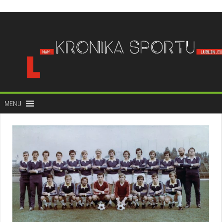
do
treści
MENU