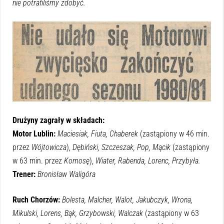
nie potrafiliśmy zdobyć.
Drużyny zagrały w składach:
Motor Lublin:
Maciesiak, Fiuta, Chaberek
(zastąpiony w 46 min.
przez
Wójtowicza
),
Dębiński, Szczeszak, Pop, Mącik
(zastąpiony
w 63 min. przez
Komosę
),
Wiater, Rabenda, Lorenc, Przybyła.
Trener:
Bronisław Waligóra
Ruch Chorzów:
Bolesta, Malcher, Walot, Jakubczyk, Wrona,
Mikulski, Lorens, Bąk, Grzybowski, Walczak
(zastąpiony w 63