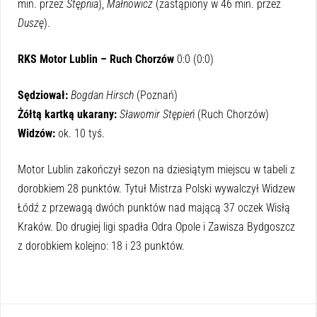
min. przez
Stępnia
),
Małnowicz
(zastąpiony w 46 min. przez
Duszę
).
RKS Motor Lublin – Ruch Chorzów
0:0 (0:0)
Sędziował:
Bogdan Hirsch
(Poznań)
Żółtą kartką ukarany:
Sławomir Stępień
(Ruch Chorzów)
Widzów:
ok. 10 tyś.
Motor Lublin zakończył sezon na dziesiątym miejscu w tabeli z
dorobkiem 28 punktów. Tytuł Mistrza Polski wywalczył Widzew
Łódź z przewagą dwóch punktów nad mającą 37 oczek Wisłą
Kraków. Do drugiej ligi spadła Odra Opole i Zawisza Bydgoszcz
z dorobkiem kolejno: 18 i 23 punktów.