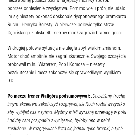
niezawodnej publiczności w najlepszy możliwy sposób –
poprzez odniesienie zwycięstwa. Pomimo wielu prób, nie udało
im się niestety pokonać doskonale dysponowanego bramkarza
Ruchu: Henryka Bolesty. W pierwszej połowie tylko strzał
Dębińskiego z blisko 40 metrów mógł zagrozić bramce gości.
W drugiej połowie sytuacja nie uległa zbyt wielkim zmianom.
Motor choć ambitnie, nie zagrał skutecznie. Swojego szczęścia
próbowali m.in.: Wiaterem, Pop i Komosa – niestety
bezskutecznie i mecz zakończył się sprawiedliwym wynikiem
0:0.
Po meczu trener Waligóra podsumowywał:
„Chcieliśmy trochę
innym akcentem zakończyć rozgrywki, ale Ruch rozbił wszystko
aby wybijać nas z rytmu. Myśmy mieli wyraźną przewagę w polu
i gdyby nam przypadło zwycięstwo, byłoby ono w pełni
zasłużone. W rozgrywkach liczą się jednak tylko bramki, a tych