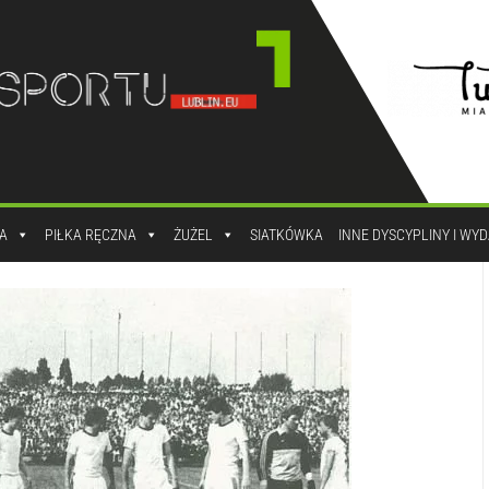
A
PIŁKA RĘCZNA
ŻUŻEL
SIATKÓWKA
INNE DYSCYPLINY I WY