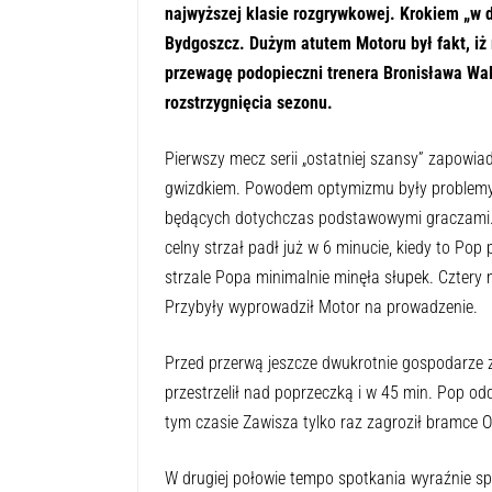
najwyższej klasie rozgrywkowej. Krokiem „w 
Bydgoszcz. Dużym atutem Motoru był fakt, iż 
przewagę podopieczni trenera Bronisława Walig
rozstrzygnięcia sezonu.
Pierwszy mecz serii „ostatniej szansy” zapowia
gwizdkiem. Powodem optymizmu były problemy 
będących dotychczas podstawowymi graczami. 
celny strzał padł już w 6 minucie, kiedy to Po
strzale Popa minimalnie minęła słupek. Cztery m
Przybyły wyprowadził Motor na prowadzenie.
Przed przerwą jeszcze dwukrotnie gospodarze z
przestrzelił nad poprzeczką i w 45 min. Pop odd
tym czasie Zawisza tylko raz zagroził bramce O
W drugiej połowie tempo spotkania wyraźnie sp