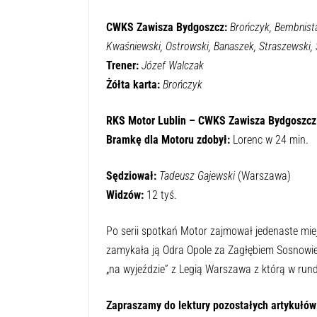
CWKS Zawisza Bydgoszcz:
Brończyk, Bembnist
Kwaśniewski, Ostrowski, Banaszek, Straszewski, 
Trener:
Józef Walczak
Żółta karta:
Brończyk
RKS Motor Lublin – CWKS Zawisza Bydgoszcz 
Bramkę dla Motoru zdobył:
Lorenc w 24 min.
Sędziował:
Tadeusz Gajewski
(Warszawa)
Widzów:
12 tyś.
Po serii spotkań Motor zajmował jedenaste miejs
zamykała ją Odra Opole za Zagłębiem Sosnowie
„na wyjeździe” z Legią Warszawa z którą w rundz
Zapraszamy do lektury pozostałych artykułów z