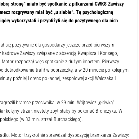
dobrą stronę” miało być spotkanie z piłkarzami CWKS Zawiszy
mecz rozgrywany miał być „u siebie”. Tę psychologiczną
óry wykorzystali i przybliżyli się do pozytywnego dla nich
dał się pozytywnie dla gospodarzy jeszcze przed pierwszym
kadrowe Zawiszy związane z absencją Kwapisza i Konsego,
Motor rozpoczął więc spotkanie z dużym impetem. Pierwszy
p po dośrodkowaniu trafił w poprzeczkę, a w 20 minucie po kolejnym
inuty później Lorenc po ładnej, zespołowej akcji Walczaka i
agrozili bramce przeciwnika: w 29 min. Wójtowicz „główką”
ał kolejny strzał, niestety zbyt słaby by pokonać Bronczyka. W
polskiego (w 33 min. strzał Burchackiego).
adło. Motor trzykrotnie sprawdzał dyspozycję bramkarza Zawiszy: