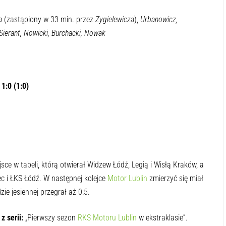
a
(zastąpiony w 33 min. przez
Zygielewicza
),
Urbanowicz,
Sierant, Nowicki, Burchacki, Nowak
1:0 (1:0)
ce w tabeli, którą otwierał Widzew Łódź, Legią i Wisłą Kraków, a
c i ŁKS Łódź. W następnej kolejce
Motor Lublin
zmierzyć się miał
ie jesiennej przegrał aż 0:5.
 serii:
„Pierwszy sezon
RKS Motoru Lublin
w ekstraklasie”.