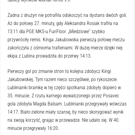
Żadna z drużyn nie potrafiła odskoczyć na dystans dwóch goli.
Aż do połowy 27. minuty, gdy Aleksandra Rosiak trafiła na
13:11 dla PGE MKS-u FunFloor. „Miedziowe” szybko
przywróciły remis. Kinga Jakubowska pierwszą połowę meczu
zakończyła z ośmioma trafieniami. W dużej mierze dzięki niej
ekipa z Lubina prowadziła do przerwy 14:13.
Pierwszy gol po zmianie stron to kolejna zdobycz Kingi
Jakubowskiej. Tym razem nieco szczęśliwie, po rykoszecie.
Lublinianki bramkę w tej części spotkania zdobyły dopiero w
35. minucie. Z rzutu karnego wywalczonego przez Posavec
gola zdobyła Magda Balsam. Lublinianki przegrywały wówczas
14:17. Biało-zielone miały szansę, by nieco skorygować wynik
na swoją korzyść, grając w przewadze. Nie udało się. W 40.
minucie przegrywały 16:20.