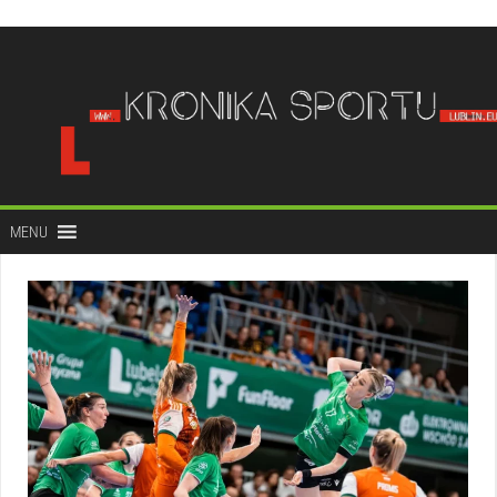
do
treści
MENU