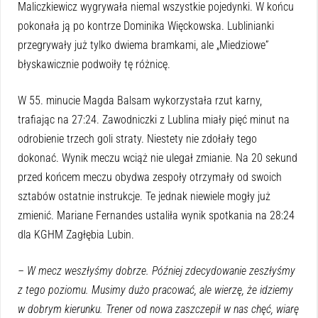
Maliczkiewicz wygrywała niemal wszystkie pojedynki. W końcu
pokonała ją po kontrze Dominika Więckowska. Lublinianki
przegrywały już tylko dwiema bramkami, ale „Miedziowe”
błyskawicznie podwoiły tę różnicę.
W 55. minucie Magda Balsam wykorzystała rzut karny,
trafiając na 27:24. Zawodniczki z Lublina miały pięć minut na
odrobienie trzech goli straty. Niestety nie zdołały tego
dokonać. Wynik meczu wciąż nie ulegał zmianie. Na 20 sekund
przed końcem meczu obydwa zespoły otrzymały od swoich
sztabów ostatnie instrukcje. Te jednak niewiele mogły już
zmienić. Mariane Fernandes ustaliła wynik spotkania na 28:24
dla KGHM Zagłębia Lubin.
– W mecz weszłyśmy dobrze. Później zdecydowanie zeszłyśmy
z tego poziomu. Musimy dużo pracować, ale wierzę, że idziemy
w dobrym kierunku. Trener od nowa zaszczepił w nas chęć, wiarę