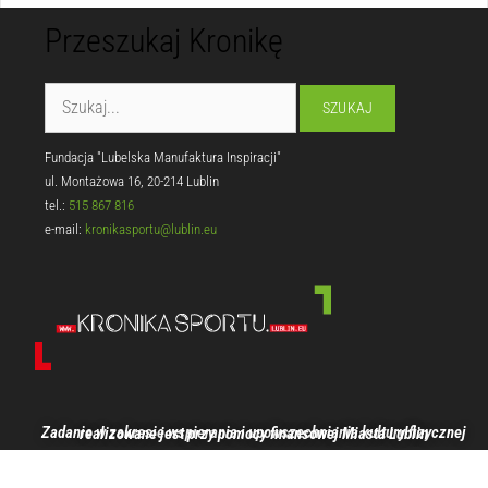
Przeszukaj Kronikę
Fundacja "Lubelska Manufaktura Inspiracji"
ul. Montażowa 16, 20-214 Lublin
tel.:
515 867 816
e-mail:
kronikasportu@lublin.eu
Zadanie w zakresie wspierania i upowszechniania kultury fizycznej realizowane jest przy pomocy finansowej Miasta Lublin