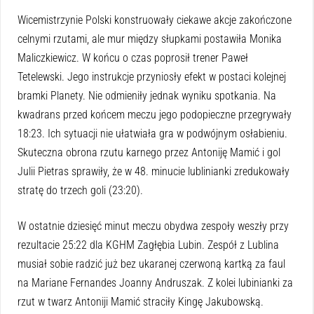
Wicemistrzynie Polski konstruowały ciekawe akcje zakończone
celnymi rzutami, ale mur między słupkami postawiła Monika
Maliczkiewicz. W końcu o czas poprosił trener Paweł
Tetelewski. Jego instrukcje przyniosły efekt w postaci kolejnej
bramki Planety. Nie odmieniły jednak wyniku spotkania. Na
kwadrans przed końcem meczu jego podopieczne przegrywały
18:23. Ich sytuacji nie ułatwiała gra w podwójnym osłabieniu.
Skuteczna obrona rzutu karnego przez Antoniję Mamić i gol
Julii Pietras sprawiły, że w 48. minucie lublinianki zredukowały
stratę do trzech goli (23:20).
W ostatnie dziesięć minut meczu obydwa zespoły weszły przy
rezultacie 25:22 dla KGHM Zagłębia Lubin. Zespół z Lublina
musiał sobie radzić już bez ukaranej czerwoną kartką za faul
na Mariane Fernandes Joanny Andruszak. Z kolei lubinianki za
rzut w twarz Antoniji Mamić straciły Kingę Jakubowską.