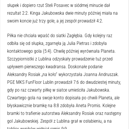
słupek i dopiero rzut Steli Posavec w siódmej minucie dał
rezultat 2:2. Kinga Jakubowska dwie minuty później miała na
swoim koncie już trzy gole, a jej zespół prowadził 4:2.
Piłka nie chciała wpaść do siatki Zagłębia. Gdy kolejny raz
odbiła się od słupka, zgarnęła ją Julia Pietras i zdobyła
kontaktowego gola (5:4). Chwilę później wyrównała Planeta.
Szczypiornistki z Lublina odzyskały prowadzenie tuż przed
upływem pierwszego kwadransa. Doskonałe podanie
Aleksandry Rosiak „na koło” wykorzystała Joanna Andruszak.
PGE MKS FunFloor Lublin prowadził 7:6 do dwudziestej minuty,
gdy po raz czwarty piłkę w siatce umieściła Jakubowska.
Czwartego gola na swoje konto dopisała po chwili Planeta, ale
błyskawicznie bramkę na 8:8 zdobyła Aneta Promis. Kolejne
bramki to trafienie autorstwa Aleksandry Rosiak oraz następny
gol Jakubowskiej. Zespół z Lublina grał w osłabieniu, a na
tablicy wyników widniał remis 9:9.