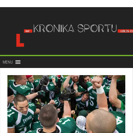
do
treści
MENU