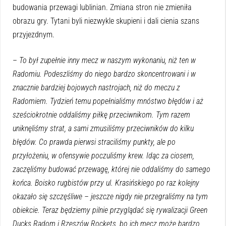
budowania przewagi lublinian. Zmiana stron nie zmieniła
obrazu gry. Tytani byli niezwykle skupieni i dali cienia szans
przyjezdnym.
–
To był zupełnie inny mecz w naszym wykonaniu, niż ten w
Radomiu. Podeszliśmy do niego bardzo skoncentrowani i w
znacznie bardziej bojowych nastrojach, niż do meczu z
Radomiem. Tydzień temu popełnialiśmy mnóstwo błędów i aż
sześciokrotnie oddaliśmy piłkę przeciwnikom. Tym razem
uniknęliśmy strat, a sami zmusiliśmy przeciwników do kilku
błędów. Co prawda pierwsi straciliśmy punkty, ale po
przyłożeniu, w ofensywie poczuliśmy krew. Idąc za ciosem,
zaczęliśmy budować przewagę, której nie oddaliśmy do samego
końca. Boisko rugbistów przy ul. Krasińskiego po raz kolejny
okazało się szczęśliwe – jeszcze nigdy nie przegraliśmy na tym
obiekcie. Teraz będziemy pilnie przyglądać się rywalizacji Green
Ducks Radom i Rzeszów Rockets, bo ich mecz może bardzo