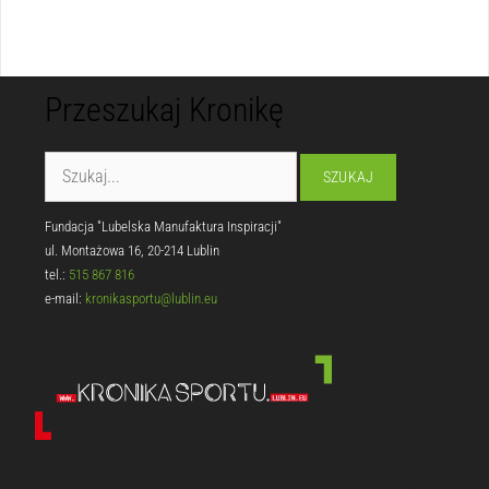
Przeszukaj Kronikę
Fundacja "Lubelska Manufaktura Inspiracji"
ul. Montażowa 16, 20-214 Lublin
tel.:
515 867 816
e-mail:
kronikasportu@lublin.eu