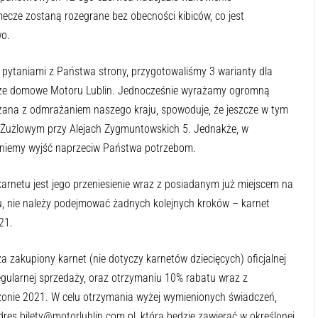
mecze
zostaną rozegrane bez obecności kibiców, co jest
o.
 pytaniami z Państwa strony, przygotowaliśmy 3 warianty dla
ecze domowe Motoru Lublin. Jednocześnie wyrażamy ogromną
iązana z odmrażaniem naszego kraju, spowoduje, że jeszcze w tym
 Żużlowym przy Alejach Zygmuntowskich 5. Jednakże, w
gniemy wyjść naprzeciw Państwa potrzebom.
rnetu jest jego przeniesienie wraz z posiadanym już miejscem na
, nie należy podejmować żadnych kolejnych kroków – karnet
21.
 zakupiony karnet (nie dotyczy karnetów dziecięcych) oficjalnej
regularnej sprzedaży, oraz otrzymaniu 10% rabatu wraz z
onie 2021. W celu otrzymania wyżej wymienionych świadczeń,
es bilety@motorlublin.com.pl, która będzie zawierać w określonej