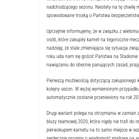
nadchodzącego sezonu. Niestety na tę chwilę 
spowodowane troską o Państwa bezpieczeństw
Uprzejmie informujemy, że w związku z wieloma
osób, które zakupiły karnet na tegoroczne m
nadzieję, że stale zmieniająca się sytuacja zw
roku uda nam się gościć Państwa na Stadionie
nawiązaniu do obecnie panujących zasad, pra
Pierwszą możliwością dotyczącą zakupionego ka
kolejny sezon. W wyżej wymienionym przypadku
automatycznie zostanie przeniesiony na rok 20
Drugi wariant polega na otrzymaniu w zamian za
bluzy teamowej 2020, która nigdy nie trafi do 
pierwokupem karnetu na to samo miejsce w sez
serdecznie prosimy o wiadomość mailową na adr