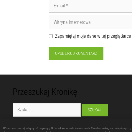
Zapamiętaj moje dane w tej przeglądarce
Przeszukaj Kronikę
Fundacja "Lubelska Manufaktura Inspiracji"
W ramach naszej witryny stosujemy pliki cookies w celu świadczenia Państwu usług na najwyższym 
ul. Montażowa 16, 20-214 Lublin