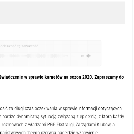
odsłuchać tę zawartość
-:--
1x
oświadczenie w sprawie karnetów na sezon 2020. Zapraszamy do
sić za długi czas oczekiwania w sprawie informacji dotyczących
 bardzo dynamiczną sytuacją związaną z epidemią, z którą każdy
ich rozmowach z władzami PGE Ekstraligi, Zarządami Klubów, a
 państwowych 12-ego czerwca nadejdzie wznowienie