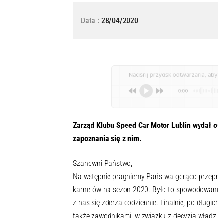
Data :
28/04/2020
Naciśnij przycisk odtwarzania, aby 
0:00
Zarząd Klubu Speed Car Motor Lublin wydał 
zapoznania się z nim.
Szanowni Państwo,
Na wstępnie pragniemy Państwa gorąco przepro
karnetów na sezon 2020. Było to spowodowane
z nas się zderza codziennie. Finalnie, po dług
także zawodnikami, w związku z decyzją władz