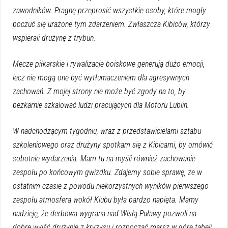
zawodników. Pragnę przeprosić wszystkie osoby, które mogły
poczuć się urażone tym zdarzeniem. Zwłaszcza Kibiców, którzy
wspierali drużynę z trybun.
Mecze piłkarskie i rywalizacje boiskowe generują dużo emocji,
lecz nie mogą one być wytłumaczeniem dla agresywnych
zachowań. Z mojej strony nie może być zgody na to, by
bezkarnie szkalować ludzi pracujących dla Motoru Lublin.
W nadchodzącym tygodniu, wraz z przedstawicielami sztabu
szkoleniowego oraz drużyny spotkam się z Kibicami, by omówić
sobotnie wydarzenia. Mam tu na myśli również zachowanie
zespołu po końcowym gwizdku. Zdajemy sobie sprawę, że w
ostatnim czasie z powodu niekorzystnych wyników pierwszego
zespołu atmosfera wokół Klubu była bardzo napięta. Mamy
nadzieję, że derbowa wygrana nad Wisłą Puławy pozwoli na
dobre wyjść drużynie z kryzysu i rozpocząć marsz w górę tabeli.