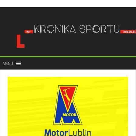
do
treści
MENU