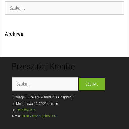
Archiwa
Przeszukaj Kronikę
Fundacja "Lubelska Manufaktura Inspiracji"
ul. Montażowa 16, 20-214 Lublin
tel.:
515 867 816
e-mail:
kronikasportu@lublin.eu