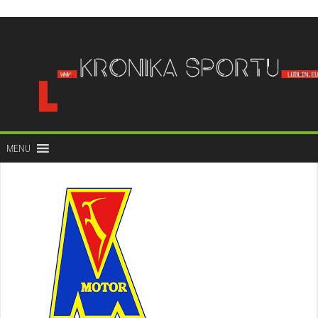
do
treści
MENU