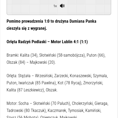
1x
Powered By
GSpeech
Pomimo prowadzenia 1:0 to drużyna Damiana Panka
cieszyła się z wygranej.
Orlęta Radzyń Podlaski – Motor Lublin 4:1 (1:1)
Bramki: Kalita (34), Słotwiński (58-samobójcza), Puton (66),
Olszak (84) – Majkowski (20).
Orlęta: Stężała – Wrzesiński, Zarzecki, Konaszewski, Szymala,
Puton, Iwańczuk (85 Pawlina), Kot (78 Rycaj), Zmorzyński,
Kalita (87 Leszkiewicz), Olszak.
Motor: Socha – Słotwiński (70 Paluch), Cholerzyński, Gieraga,
Tadrowski (80 Tkaczuk), Kaczmarek, Tymosiak, Kamiński,
Szysz (56 Michota), Oziemczuk, Majkowski.