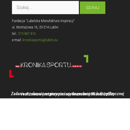
Fundacja "Lubelska Manufaktura Inspiracji"
ul. Montażowa 16, 20-214 Lublin
tel.:
515 867 816
e-mail:
kronikasportu@lublin.eu
Zadanie w zakresie wspierania i upowszechniania kultury fizycznej realizowane jest przy pomocy finansowej Miasta Lublin