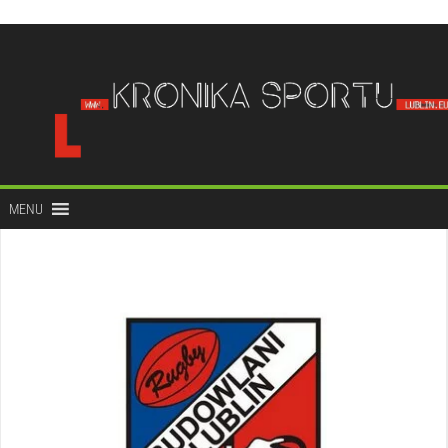
do
treści
MENU