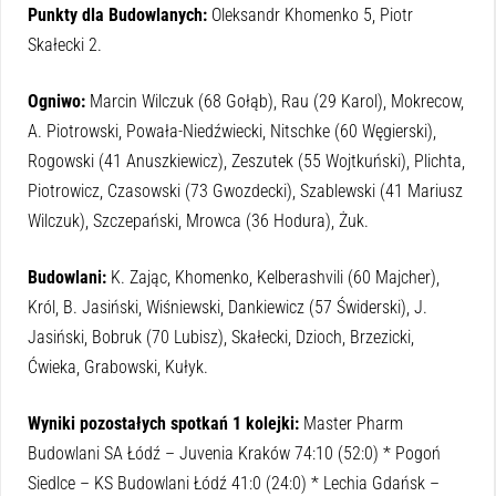
Punkty dla Budowlanych:
Oleksandr Khomenko 5, Piotr
Skałecki 2.
Ogniwo:
Marcin Wilczuk (68 Gołąb), Rau (29 Karol), Mokrecow,
A. Piotrowski, Powała-Niedźwiecki, Nitschke (60 Węgierski),
Rogowski (41 Anuszkiewicz), Zeszutek (55 Wojtkuński), Plichta,
Piotrowicz, Czasowski (73 Gwozdecki), Szablewski (41 Mariusz
Wilczuk), Szczepański, Mrowca (36 Hodura), Żuk.
Budowlani:
K. Zając, Khomenko, Kelberashvili (60 Majcher),
Król, B. Jasiński, Wiśniewski, Dankiewicz (57 Świderski), J.
Jasiński, Bobruk (70 Lubisz), Skałecki, Dzioch, Brzezicki,
Ćwieka, Grabowski, Kułyk.
Wyniki pozostałych spotkań 1 kolejki:
Master Pharm
Budowlani SA Łódź – Juvenia Kraków 74:10 (52:0) * Pogoń
Siedlce – KS Budowlani Łódź 41:0 (24:0) * Lechia Gdańsk –