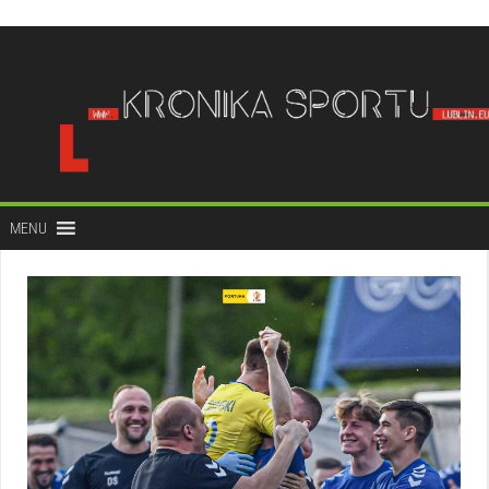
do
treści
MENU