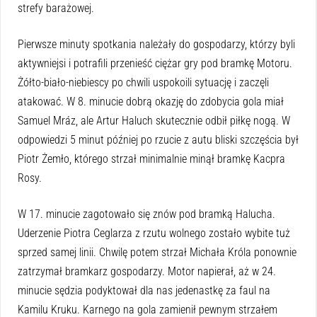
strefy barażowej.
Pierwsze minuty spotkania należały do gospodarzy, którzy byli
aktywniejsi i potrafili przenieść ciężar gry pod bramkę Motoru.
Żółto-biało-niebiescy po chwili uspokoili sytuację i zaczęli
atakować. W 8. minucie dobrą okazję do zdobycia gola miał
Samuel Mráz, ale Artur Haluch skutecznie odbił piłkę nogą. W
odpowiedzi 5 minut później po rzucie z autu bliski szczęścia był
Piotr Żemło, którego strzał minimalnie minął bramkę Kacpra
Rosy.
W 17. minucie zagotowało się znów pod bramką Halucha.
Uderzenie Piotra Ceglarza z rzutu wolnego zostało wybite tuż
sprzed samej linii. Chwilę potem strzał Michała Króla ponownie
zatrzymał bramkarz gospodarzy. Motor napierał, aż w 24.
minucie sędzia podyktował dla nas jedenastkę za faul na
Kamilu Kruku. Karnego na gola zamienił pewnym strzałem