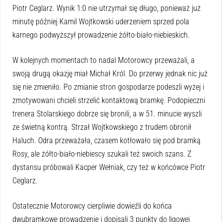
Piotr Ceglarz. Wynik 1:0 nie utrzymał się długo, ponieważ już
minutę później Kamil Wojtkowski uderzeniem sprzed pola
karnego podwyższył prowadzenie żółto-biało-niebieskich.
W kolejnych momentach to nadal Motorowcy przeważali, a
swoją drugą okazję miał Michał Król. Do przerwy jednak nic już
się nie zmieniło. Po zmianie stron gospodarze podeszli wyżej i
zmotywowani chcieli strzelić kontaktową bramkę. Podopieczni
trenera Stolarskiego dobrze się bronili, a w 51. minucie wyszli
ze świetną kontrą. Strzał Wojtkowskiego z trudem obronił
Haluch. Odra przeważała, czasem kotłowało się pod bramką
Rosy, ale żółto-biało-niebiescy szukali też swoich szans. Z
dystansu próbowali Kacper Wełniak, czy też w końcówce Piotr
Ceglarz.
Ostatecznie Motorowcy cierpliwie dowieźli do końca
dwubramkowe prowadzenie i dopisali 3 punkty do ligowej