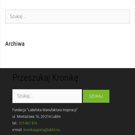
Archiwa
Przeszukaj Kronikę
Fundacja "Lubelska Manufaktura Inspiracji"
ul. Montażowa 16, 20-214 Lublin
tel.:
515 867 816
e-mail:
kronikasportu@lublin.eu