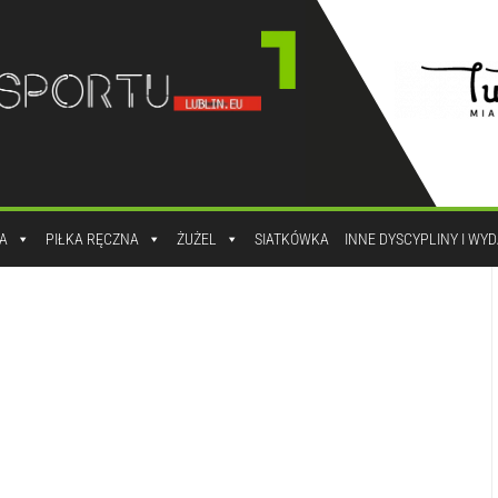
A
PIŁKA RĘCZNA
ŻUŻEL
SIATKÓWKA
INNE DYSCYPLINY I WY