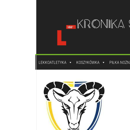
do
treści
LEKKOATLETYKA
KOSZYKÓWKA
PIŁKA NOŻN